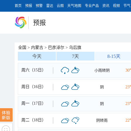
首页
预报
预警
雷达
云图
天气地图
专业产品
资讯
视频
节气
预报
全国
>
内蒙古
>
巴彦淖尔
>
乌后旗
今天
7天
8-15天
周六（15日）
小雨转阴
30
周日（16日）
阴
23
周一（17日）
阴
23
周二（18日）
阴转雨
22