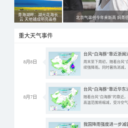
青海湖畔：湖光花海长
北京气温创今年来新高 焖蒸
云 天地铺成明亮画卷
重大天气事件
台风“白海豚”靠近浙闽
8月8日
周末至下周初，随着台风“
续强降雨。同时暑热消减，
台风“白海豚”靠近华东
8月7日
随着台风“白海豚”的靠近
高温范围将缩减，受冷空气