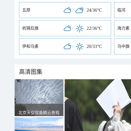
/
24/36°C
五原
临河
/
22/36°C
杭锦后旗
海力素
/
20/33°C
伊和乌素
乌中旗
高清图集
北京天空现鱼鳞云景观