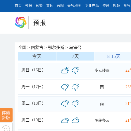
首页
预报
预警
雷达
云图
天气地图
专业产品
资讯
视频
节气
预报
全国
>
内蒙古
>
鄂尔多斯
>
乌审召
今天
7天
8-15天
周日（16日）
多云转雨
22
周一（17日）
雨
23
周二（18日）
雨
21
周三（19日）
阴转多云
21