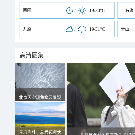
/
19/30°C
固阳
土右旗
/
19/31°C
九原
青山
高清图集
北京天空现鱼鳞云景观
青海湖畔：湖光花海长
北京气温创今年来新高 焖蒸