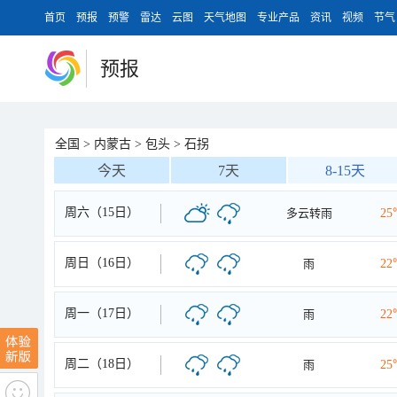
首页
预报
预警
雷达
云图
天气地图
专业产品
资讯
视频
节气
预报
全国
>
内蒙古
>
包头
>
石拐
今天
7天
8-15天
周六（15日）
多云转雨
25
周日（16日）
雨
22
周一（17日）
雨
22
周二（18日）
雨
25