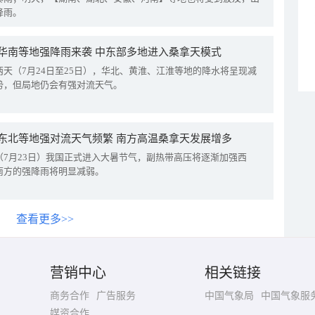
降雨。
华南等地强降雨来袭 中东部多地进入桑拿天模式
两天（7月24日至25日），华北、黄淮、江淮等地的降水将呈现减
势，但局地仍会有强对流天气。
东北等地强对流天气频繁 南方高温桑拿天发展增多
（7月23日）我国正式进入大暑节气，副热带高压将逐渐加强西
南方的强降雨将明显减弱。
查看更多>>
营销中心
相关链接
商务合作
广告服务
中国气象局
中国气象服
媒资合作