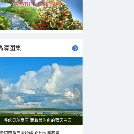
高清图集
呼伦贝尔草原 藏着最治愈的蓝天白云
贵阳雨后晨雾缭绕 宛如水墨画卷