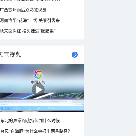
广西钦州雨后双彩虹现身
河南洛阳“花海”上线 美景引客来
秋来栾树红 枝头挂满“胭脂果”
天气视频
东北的异常闷热持续到什么时候
台风“白海豚”为什么会报出两条路径？