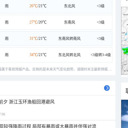
雨
26℃
/21℃
东北风
<3级
雨
27℃
/20℃
东南风
<3级
雨
31℃
/21℃
东南风转南风
<3级
雨
34℃
/21℃
东北风转北风
<3级转3-4级
预报属于客观预报产品，反映的是未来天气变化趋势、请随时关注最新预报.....
临前夕 浙江玉环渔船回港避风
:06
现较强降雨过程 局部有暴雨或大暴雨并伴强对流