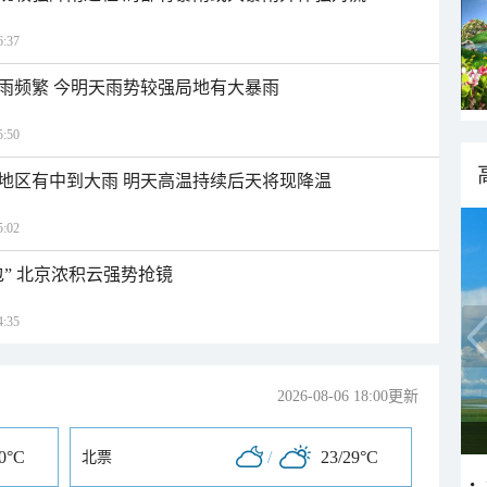
:37
雨频繁 今明天雨势较强局地有大暴雨
:50
地区有中到大雨 明天高温持续后天将现降温
:02
” 北京浓积云强势抢镜
:35
2026-08-06 18:00更新
30°C
/
23/29°C
北票