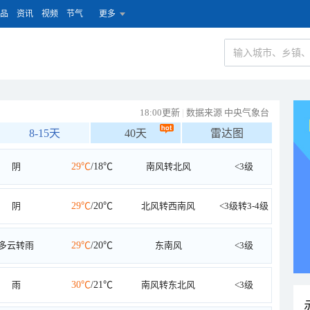
品
资讯
视频
节气
更多
18:00更新
|
数据来源 中央气象台
8-15天
40天
雷达图
阴
29℃
/18℃
南风转北风
<3级
阴
29℃
/20℃
北风转西南风
<3级转3-4级
多云转雨
29℃
/20℃
东南风
<3级
雨
30℃
/21℃
南风转东北风
<3级