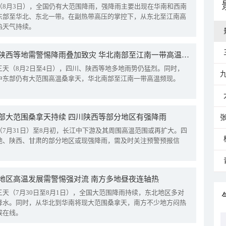
（8月3日），全国仍有大范围降雨，强降雨主要出现在华南和西南
东部至华北、东北一带。在副热带高压的掌控下，从东北至江南高
热天气持续。
四川陕西等地需警惕降雨叠加致灾 华北南部至江南一带高温频现
三天（8月2日至4日），四川、陕西等地多地雨势仍猛烈。同时，
中东部仍有大范围高温桑拿天，华北南部至江南一带高温频现。
部大范围桑拿天持续 四川陕西等部分地区有强降雨
（7月31日）至8月初，长江中下游及其周围高温范围或再扩大。四
地、陕西、甘肃的部分地区或现强降雨，需及时关注预警预报信
地区高温发展需警惕强对流 南方多地昼夜连轴热
三天（7月30日至8月1日），全国大范围降雨持续，东北地区多对
降水。同时，从华北到华南将现大范围桑拿天，南方不少地方闷热
候在线。