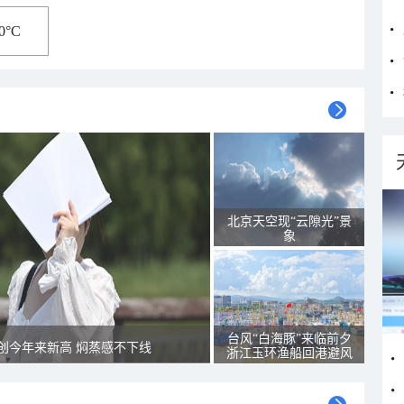
30°C
北京天空现“云隙光”景
象
台风“白海豚”来临前夕
创今年来新高 焖蒸感不下线
浙江玉环渔船回港避风