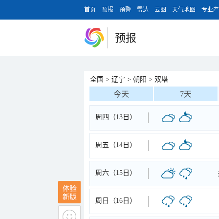
首页
预报
预警
雷达
云图
天气地图
专业产
预报
全国
>
辽宁
>
朝阳
>
双塔
今天
7天
周四（13日）
周五（14日）
周六（15日）
周日（16日）