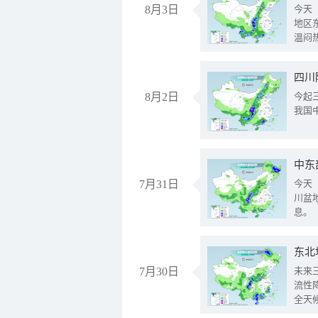
8月3日
今天
地区
温闷
8月2日
今起
我国
中东
7月31日
今天
川盆
息。
东北
7月30日
未来
流性
全天