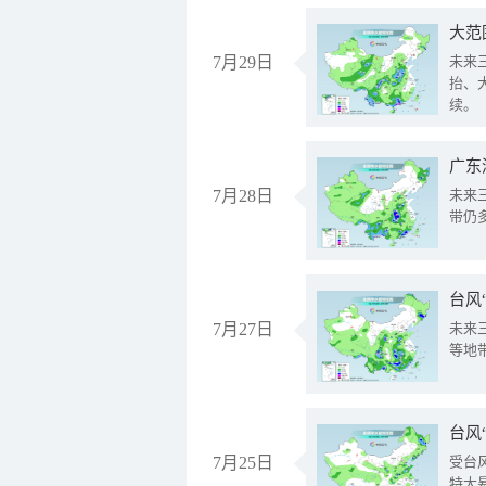
大范
7月29日
未来
抬、
续。
广东
7月28日
未来
带仍
台风
7月27日
未来
等地
台风
7月25日
受台
特大