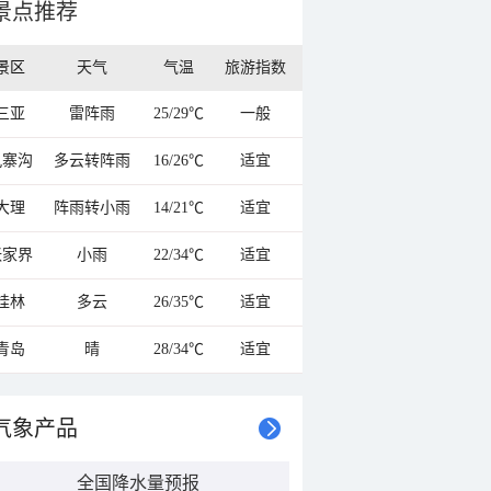
景点推荐
景区
天气
气温
旅游指数
三亚
雷阵雨
25/29℃
一般
九寨沟
多云转阵雨
16/26℃
适宜
大理
阵雨转小雨
14/21℃
适宜
张家界
小雨
22/34℃
适宜
桂林
多云
26/35℃
适宜
青岛
晴
28/34℃
适宜
气象产品
全国降水量预报