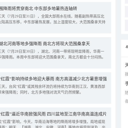
围降雨将贯穿南北 中东部多地暑热连轴转
三天（7月29日至31日），全国大部雨水在线，随着副热带高压北
大陆高压东移，中东部暑热发展，加上湿度较大，大范围桑拿天持
湖北河南等地多强降雨 南北方将现大范围桑拿天
三天（7月28日至30日），湖北、河南一带将现明显降雨，华南一
多强降雨。本周中东部将迎大范围桑拿天，南北方都会十分闷热。
拨
“红霞”影响持续多地迎大暴雨 南方高温减少北方暑意增强
三天，台风“红霞”或其残余环流仍将持续为华南到江汉、黄淮西部
带来强降雨；同时，北方多地强对流天气仍然频繁。
“红霞”逼近华南掀强风雨 四川盆地至江南华南高温连成片
风“红霞”影响，今天，华南沿海等地的降雨将增多增强，局地或现
暴雨；明天，【湖南、湖北、安徽、河南】等地也将受到波及，出