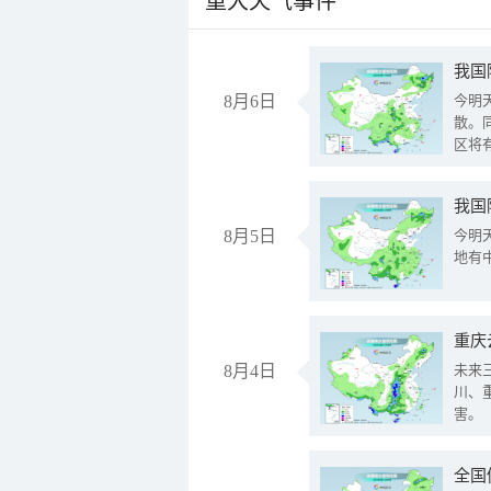
重大天气事件
8月6日
今明
散。
区将
我国
8月5日
今明
地有
重庆
8月4日
未来
川、
害。
全国