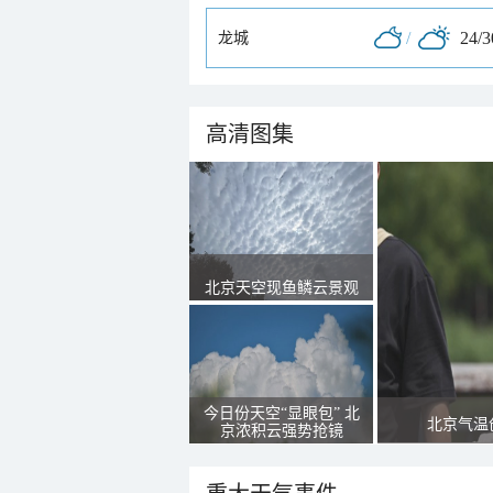
/
24/
龙城
高清图集
北京天空现鱼鳞云景观
今日份天空“显眼包” 北
北京气温
京浓积云强势抢镜