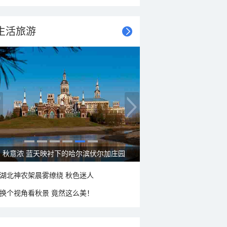
生活旅游
秋意浓 蓝天映衬下的哈尔滨伏尔加庄园
湖北神农架晨雾缭绕 秋色迷人
换个视角看秋景 竟然这么美！