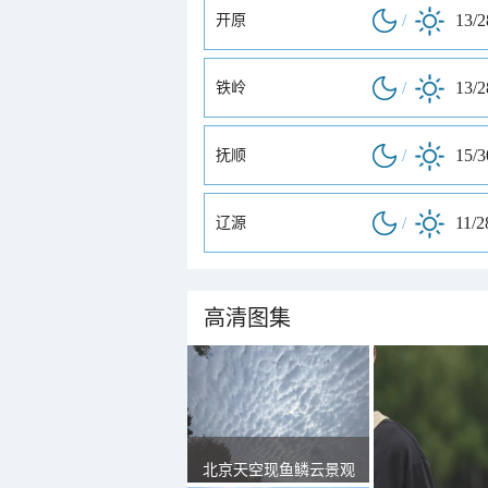
/
13/
开原
/
13/
铁岭
/
15/
抚顺
/
11/2
辽源
高清图集
北京天空现鱼鳞云景观