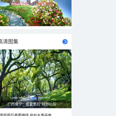
高清图集
呼伦贝尔草原 藏着最治愈的蓝天白云
贵阳雨后晨雾缭绕 宛如水墨画卷