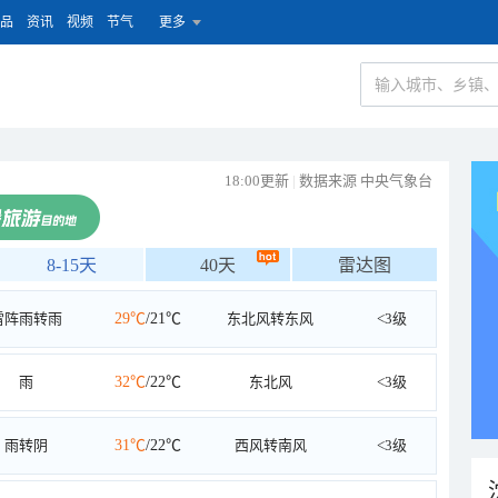
品
资讯
视频
节气
更多
18:00更新
|
数据来源 中央气象台
8-15天
40天
雷达图
雷阵雨转雨
29℃
/21℃
东北风转东风
<3级
雨
32℃
/22℃
东北风
<3级
雨转阴
31℃
/22℃
西风转南风
<3级