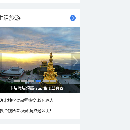
生活旅游
秋意浓 蓝天映衬下的哈尔滨伏尔加庄园
湖北神农架晨雾缭绕 秋色迷人
换个视角看秋景 竟然这么美！