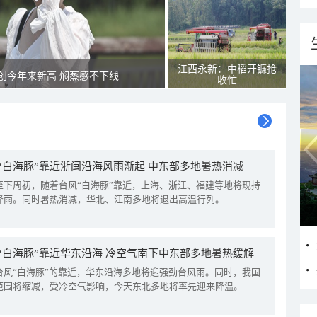
江西永新：中稻开镰抢
创今年来新高 焖蒸感不下线
收忙
“白海豚”靠近浙闽沿海风雨渐起 中东部多地暑热消减
至下周初，随着台风“白海豚”靠近，上海、浙江、福建等地将现持
降雨。同时暑热消减，华北、江南多地将退出高温行列。
“白海豚”靠近华东沿海 冷空气南下中东部多地暑热缓解
台风“白海豚”的靠近，华东沿海多地将迎强劲台风雨。同时，我国
范围将缩减，受冷空气影响，今天东北多地将率先迎来降温。