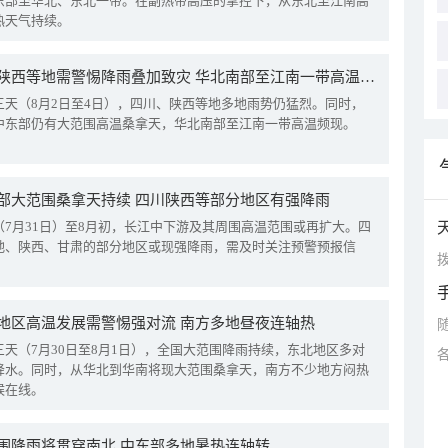
东部至华北、东北一带。在副热带高压的掌控下，从东北至江南高
热天气持续。
四川陕西等地需警惕降雨叠加致灾 华北南部至江南一带高温频现
三天（8月2日至4日），四川、陕西等地多地雨势仍猛烈。同时，
中东部仍有大范围高温桑拿天，华北南部至江南一带高温频现。
部大范围桑拿天持续 四川陕西等部分地区有强降雨
（7月31日）至8月初，长江中下游及其周围高温范围或再扩大。四
地、陕西、甘肃的部分地区或现强降雨，需及时关注预警预报信
拨
地区高温发展需警惕强对流 南方多地昼夜连轴热
三天（7月30日至8月1日），全国大范围降雨持续，东北地区多对
降水。同时，从华北到华南将现大范围桑拿天，南方不少地方闷热
候在线。
围降雨将贯穿南北 中东部多地暑热连轴转