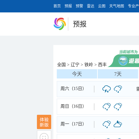
首页
预报
预警
雷达
云图
天气地图
专业产
预报
全国
>
辽宁
>
铁岭
>
西丰
今天
7天
周六（15日）
周日（16日）
周一（17日）