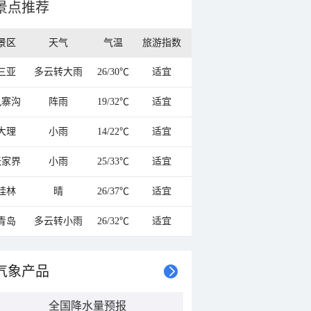
景点推荐
景区
天气
气温
旅游指数
三亚
多云转大雨
26/30℃
适宜
九寨沟
阵雨
19/32℃
适宜
大理
小雨
14/22℃
适宜
张家界
小雨
25/33℃
适宜
桂林
晴
26/37℃
适宜
青岛
多云转小雨
26/32℃
适宜
气象产品
全国降水量预报