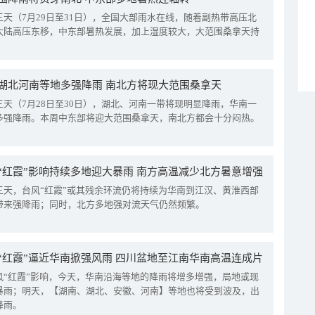
三天（7月29日至31日），全国大部雨水在线，随着副热带高压北
大陆高压东移，中东部暑热发展，加上湿度较大，大范围桑拿天持
湖北河南等地多强降雨 南北方将现大范围桑拿天
三天（7月28日至30日），湖北、河南一带将现明显降雨，华南一
多强降雨。本周中东部将迎大范围桑拿天，南北方都会十分闷热。
“红霞”影响持续多地迎大暴雨 南方高温减少北方暑意增强
三天，台风“红霞”或其残余环流仍将持续为华南到江汉、黄淮西部
带来强降雨；同时，北方多地强对流天气仍然频繁。
“红霞”逼近华南掀强风雨 四川盆地至江南华南高温连成片
风“红霞”影响，今天，华南沿海等地的降雨将增多增强，局地或现
暴雨；明天，【湖南、湖北、安徽、河南】等地也将受到波及，出
降雨。