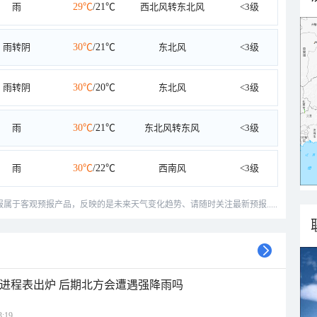
雨
29℃
/21℃
西北风转东北风
<3级
雨转阴
30℃
/21℃
东北风
<3级
雨转阴
30℃
/20℃
东北风
<3级
雨
30℃
/21℃
东北风转东风
<3级
雨
30℃
/22℃
西南风
<3级
预报属于客观预报产品，反映的是未来天气变化趋势、请随时关注最新预报.....
雨进程表出炉 后期北方会遭遇强降雨吗
:19