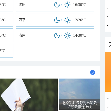
28°C
/
16/30°C
沈阳
28°C
/
12/26°C
四平
30°C
/
14/30°C
清原
8°C
北京彩虹云隙光七彩云
浓积云接连上线