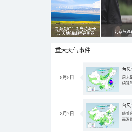
青海湖畔：湖光花海长
北京气温
云 天地铺成明亮画卷
重大天气事件
台风
8月8日
周末
续强
台风
8月7日
随着
高温