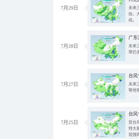
7月29日
未来
抬、
续。
广东
7月28日
未来
带仍
台风
7月27日
未来
等地
台风
7月25日
受台
特大
现强