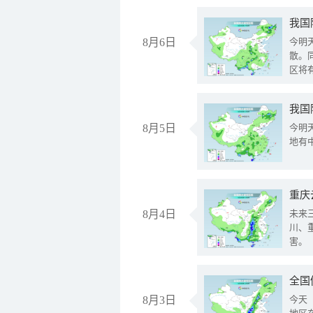
8月6日
今明
散。
区将
我国
8月5日
今明
地有
重庆
8月4日
未来
川、
害。
全国
8月3日
今天