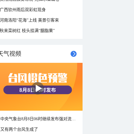
广西钦州雨后双彩虹现身
河南洛阳“花海”上线 美景引客来
秋来栾树红 枝头挂满“胭脂果”
天气视频
中央气象台8月8日06时继续发布强对流天气蓝色预警
又有两个台风生成了