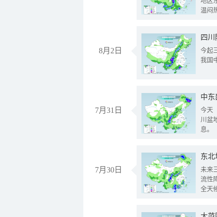
地区
温闷
8月2日
今起
我国
中东
7月31日
今天
川盆
息。
东北
7月30日
未来
流性
全天
大范