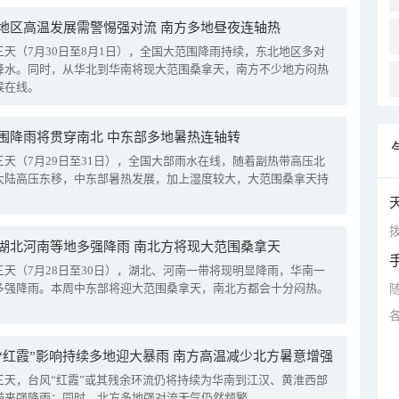
地区高温发展需警惕强对流 南方多地昼夜连轴热
三天（7月30日至8月1日），全国大范围降雨持续，东北地区多对
降水。同时，从华北到华南将现大范围桑拿天，南方不少地方闷热
候在线。
围降雨将贯穿南北 中东部多地暑热连轴转
三天（7月29日至31日），全国大部雨水在线，随着副热带高压北
大陆高压东移，中东部暑热发展，加上湿度较大，大范围桑拿天持
拨
湖北河南等地多强降雨 南北方将现大范围桑拿天
三天（7月28日至30日），湖北、河南一带将现明显降雨，华南一
多强降雨。本周中东部将迎大范围桑拿天，南北方都会十分闷热。
“红霞”影响持续多地迎大暴雨 南方高温减少北方暑意增强
三天，台风“红霞”或其残余环流仍将持续为华南到江汉、黄淮西部
带来强降雨；同时，北方多地强对流天气仍然频繁。