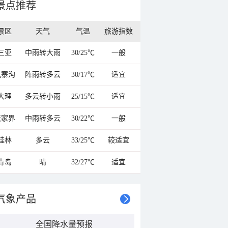
景点推荐
景区
天气
气温
旅游指数
三亚
中雨转大雨
30/25℃
一般
九寨沟
阵雨转多云
30/17℃
适宜
大理
多云转小雨
25/15℃
适宜
张家界
中雨转多云
30/22℃
一般
桂林
多云
33/25℃
较适宜
青岛
晴
32/27℃
适宜
气象产品
全国降水量预报