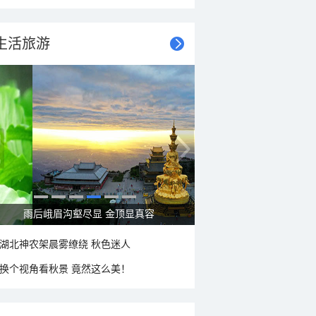
生活旅游
雨后峨眉沟壑尽显 金顶显真容
湖北神农架晨雾缭绕 秋色迷人
换个视角看秋景 竟然这么美！