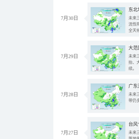
东北
7月30日
未来
流性
全天
大范
7月29日
未来
抬、
续。
广东
7月28日
未来
带仍
台风
7月27日
未来
等地