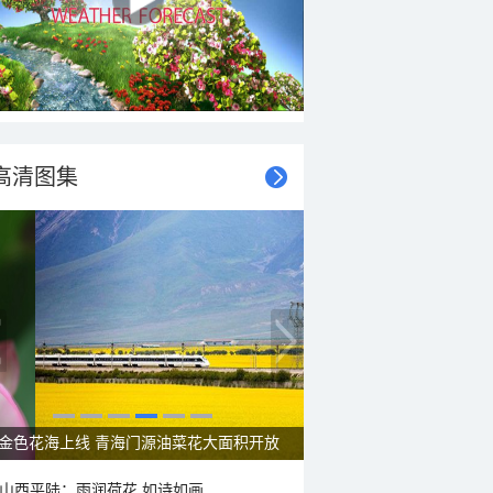
高清图集
金色花海上线 青海门源油菜花大面积开放
山西平陆：雨润荷花 如诗如画