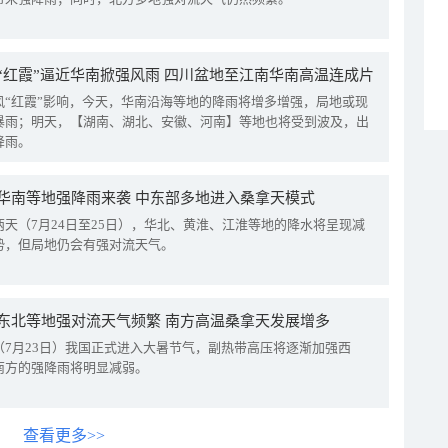
“红霞”逼近华南掀强风雨 四川盆地至江南华南高温连成片
风“红霞”影响，今天，华南沿海等地的降雨将增多增强，局地或现
暴雨；明天，【湖南、湖北、安徽、河南】等地也将受到波及，出
降雨。
华南等地强降雨来袭 中东部多地进入桑拿天模式
两天（7月24日至25日），华北、黄淮、江淮等地的降水将呈现减
势，但局地仍会有强对流天气。
东北等地强对流天气频繁 南方高温桑拿天发展增多
（7月23日）我国正式进入大暑节气，副热带高压将逐渐加强西
南方的强降雨将明显减弱。
查看更多>>