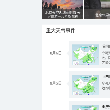
北京天空现瑰丽朝霞 云
北京气温
层仿若一片片棉花糖
重大天气事件
8月6日
今明
散。
区将
我国
8月5日
今明
地有
重庆