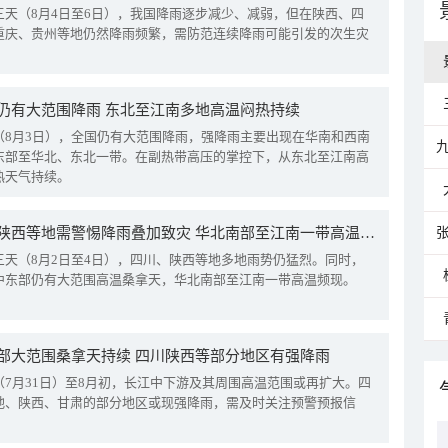
三天（8月4日至6日），我国降雨逐步减少、减弱，但在陕西、四
重庆、贵州等地仍然降雨频繁，需防范连续降雨可能引发的次生灾
仍有大范围降雨 东北至江南多地高温闷热持续
（8月3日），全国仍有大范围降雨，强降雨主要出现在华南和西南
东部至华北、东北一带。在副热带高压的掌控下，从东北至江南高
热天气持续。
四川陕西等地需警惕降雨叠加致灾 华北南部至江南一带高温频现
三天（8月2日至4日），四川、陕西等地多地雨势仍猛烈。同时，
中东部仍有大范围高温桑拿天，华北南部至江南一带高温频现。
部大范围桑拿天持续 四川陕西等部分地区有强降雨
（7月31日）至8月初，长江中下游及其周围高温范围或再扩大。四
地、陕西、甘肃的部分地区或现强降雨，需及时关注预警预报信