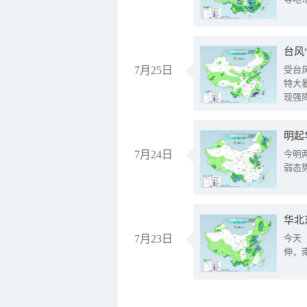
台风
7月25日
受台
特大
现强
明起
7月24日
今明
弱态
华北
7月23日
今天
伸，