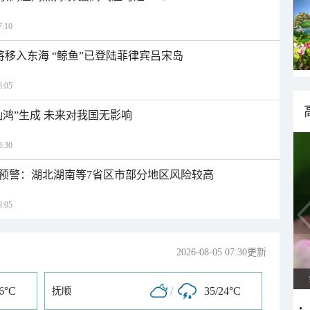
:10
日将移入东海 “鲸鱼”已登陆菲律宾吕宋岛
:05
灿鸿”生成 未来对我国无影响
:30
预警：湖北湖南等7省区市部分地区风险较高
:05
2026-08-05 07:30更新
36°C
/
35/24°C
抚顺