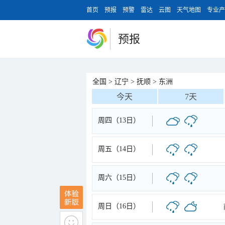
首页
预报
预警
雷达
云图
天气地图
专业产
预报
全国
>
辽宁
>
抚顺
>
东洲
今天
7天
周四（13日）
周五（14日）
周六（15日）
周日（16日）