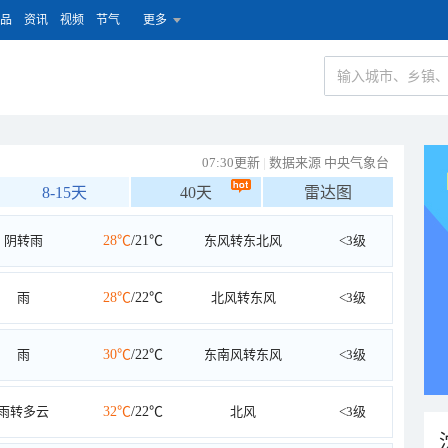
品
资讯
视频
节气
更多
07:30更新
|
数据来源 中央气象台
8-15天
40天
雷达图
阴转雨
28℃
/21℃
东风转东北风
<3级
雨
28℃
/22℃
北风转东风
<3级
雨
30℃
/22℃
东南风转东风
<3级
雨转多云
32℃
/22℃
北风
<3级