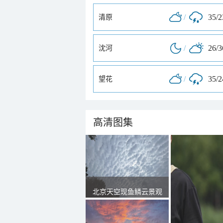
/
35/
清原
/
26/
沈河
/
35/
望花
高清图集
北京天空现鱼鳞云景观