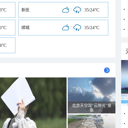
23°C
/
35/24°C
新抚
36°C
/
35/24°C
顺城
24°C
北京天空现“云隙光”景
象