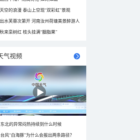
天空的浪漫 泰山上空现“双彩虹”景观
出水芙蓉次第开 河南汝州荷塘美景醉游人
秋来栾树红 枝头挂满“胭脂果”
天气视频
东北的异常闷热持续到什么时候
台风“白海豚”为什么会报出两条路径？