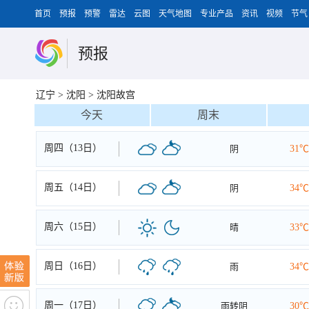
首页
预报
预警
雷达
云图
天气地图
专业产品
资讯
视频
节气
预报
辽宁
>
沈阳
>
沈阳故宫
今天
周末
周四（13日）
阴
31℃
周五（14日）
阴
34℃
周六（15日）
晴
33℃
周日（16日）
雨
34℃
周一（17日）
雨转阴
30℃