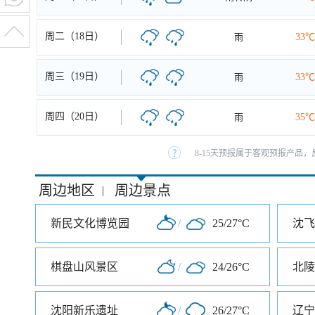
周二（18日）
雨
33℃
周三（19日）
雨
33℃
周四（20日）
雨
35℃
8-15天预报属于客观预报产品，
周边地区
周边景点
|
新民文化博览园
/
25/27°C
沈飞
棋盘山风景区
/
24/26°C
北陵
沈阳新乐遗址
/
26/27°C
辽宁