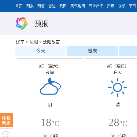
首页
预报
预警
雷达
云图
天气地图
专业产品
资讯
视频
节气
预报
辽宁
>
沈阳
>
沈阳故宫
今天
周末
8日（周六）
9日（周日）
夜间
白天
阴
晴
18
28
°C
°C
<3级
<3级