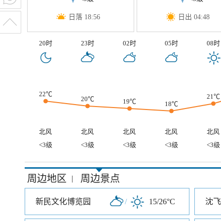
日落 18:56
日出 04:48
20时
23时
02时
05时
08时
22℃
21℃
20℃
19℃
18℃
北风
北风
北风
北风
北风
<3级
<3级
<3级
<3级
<3级
周边地区
周边景点
|
新民文化博览园
/
15/26°C
沈飞