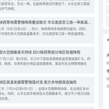
东部至华北、东北一带。在副热带高压的掌控下，从东北至江南高
热天气持续。
四川陕西等地需警惕降雨叠加致灾 华北南部至江南一带高温频现
三天（8月2日至4日），四川、陕西等地多地雨势仍猛烈。同时，
中东部仍有大范围高温桑拿天，华北南部至江南一带高温频现。
部大范围桑拿天持续 四川陕西等部分地区有强降雨
（7月31日）至8月初，长江中下游及其周围高温范围或再扩大。四
拨
地、陕西、甘肃的部分地区或现强降雨，需及时关注预警预报信
地区高温发展需警惕强对流 南方多地昼夜连轴热
三天（7月30日至8月1日），全国大范围降雨持续，东北地区多对
降水。同时，从华北到华南将现大范围桑拿天，南方不少地方闷热
候在线。