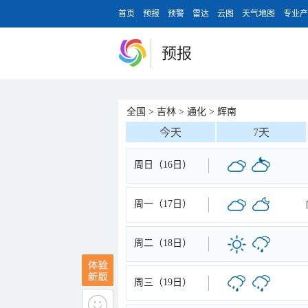
首页
预报
预警
雷达
云图
天气地图
专业产
预报
全国
>
吉林
>
通化
>
辉南
今天
7天
周日（16日）
周一（17日）
周二（18日）
周三（19日）