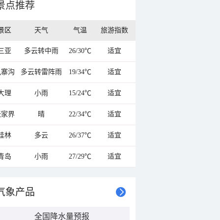
景点推荐
景区
天气
气温
旅游指数
三亚
多云转中雨
26/30℃
适宜
九寨沟
多云转雷阵雨
19/34℃
适宜
大理
小雨
15/24℃
适宜
张家界
晴
22/34℃
适宜
桂林
多云
26/37℃
适宜
青岛
小雨
27/29℃
适宜
气象产品
全国降水量预报