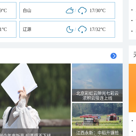
29°C
/
17/30°C
白山
31°C
/
17/32°C
辽源
北京彩虹云隙光七彩云
浓积云接连上线
江西永新：中稻开镰抢
创今年来新高 焖蒸感不下线