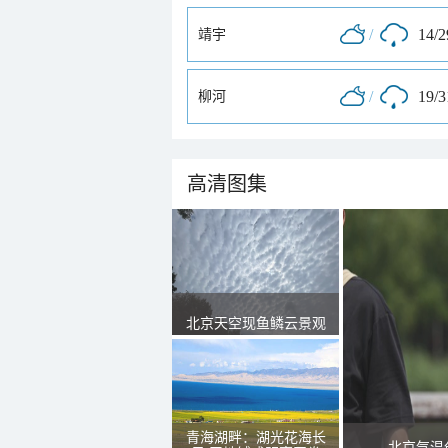
/
14/
靖宇
/
19/
柳河
高清图集
北京天空现鱼鳞云景观
青海湖畔：湖光花海长
北京气温