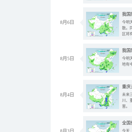
8月6日
今明
散。
区将
我国
8月5日
今明
地有
重庆
8月4日
未来
川、
害。
全国
8月3日
今天