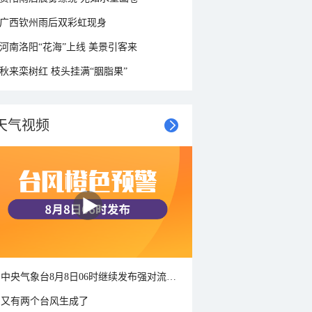
广西钦州雨后双彩虹现身
河南洛阳“花海”上线 美景引客来
秋来栾树红 枝头挂满“胭脂果”
天气视频
中央气象台8月8日06时继续发布强对流天气蓝色预警
又有两个台风生成了