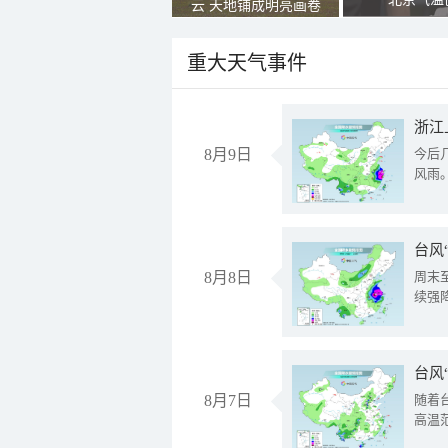
云 天地铺成明亮画卷
重大天气事件
浙江
8月9日
今后
风雨
台风
8月8日
周末
续强
台风
8月7日
随着
高温