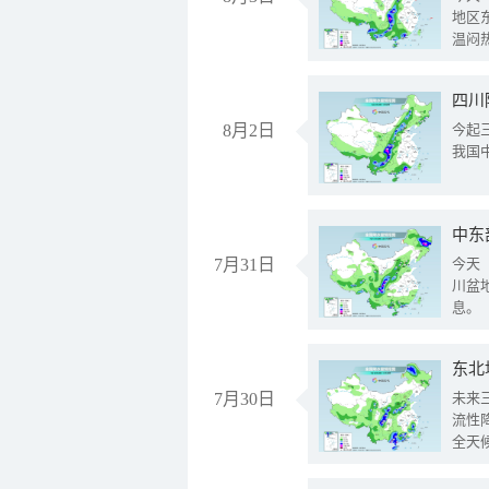
地区
温闷
8月2日
今起
我国
中东
7月31日
今天
川盆
息。
东北
7月30日
未来
流性
全天