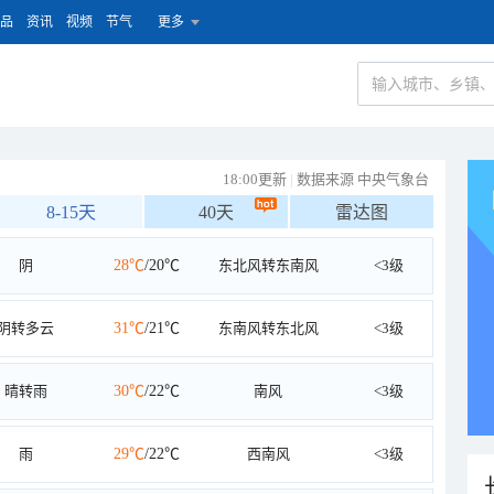
品
资讯
视频
节气
更多
18:00更新
|
数据来源 中央气象台
8-15天
40天
雷达图
阴
28℃
/20℃
东北风转东南风
<3级
阴转多云
31℃
/21℃
东南风转东北风
<3级
晴转雨
30℃
/22℃
南风
<3级
雨
29℃
/22℃
西南风
<3级