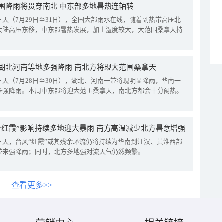
围降雨将贯穿南北 中东部多地暑热连轴转
三天（7月29日至31日），全国大部雨水在线，随着副热带高压北
大陆高压东移，中东部暑热发展，加上湿度较大，大范围桑拿天持
湖北河南等地多强降雨 南北方将现大范围桑拿天
三天（7月28日至30日），湖北、河南一带将现明显降雨，华南一
多强降雨。本周中东部将迎大范围桑拿天，南北方都会十分闷热。
“红霞”影响持续多地迎大暴雨 南方高温减少北方暑意增强
三天，台风“红霞”或其残余环流仍将持续为华南到江汉、黄淮西部
带来强降雨；同时，北方多地强对流天气仍然频繁。
查看更多>>