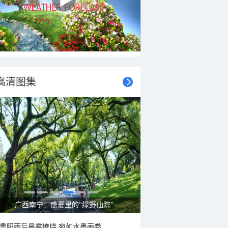
高清图集
广西南宁：盛夏里的“绿野仙踪”
贵阳雨后晨雾缭绕 宛如水墨画卷