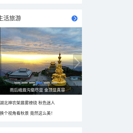
生活旅游
雨后峨眉沟壑尽显 金顶显真容
湖北神农架晨雾缭绕 秋色迷人
换个视角看秋景 竟然这么美！