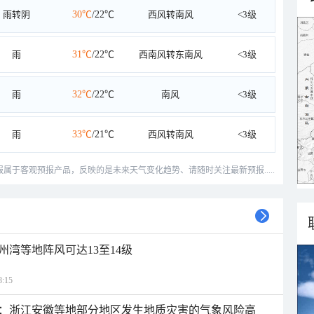
雨转阴
30℃
/22℃
西风转南风
<3级
雨
31℃
/22℃
西南风转东南风
<3级
雨
32℃
/22℃
南风
<3级
雨
33℃
/21℃
西风转南风
<3级
预报属于客观预报产品，反映的是未来天气变化趋势、请随时关注最新预报.....
州湾等地阵风可达13至14级
:15
：浙江安徽等地部分地区发生地质灾害的气象风险高