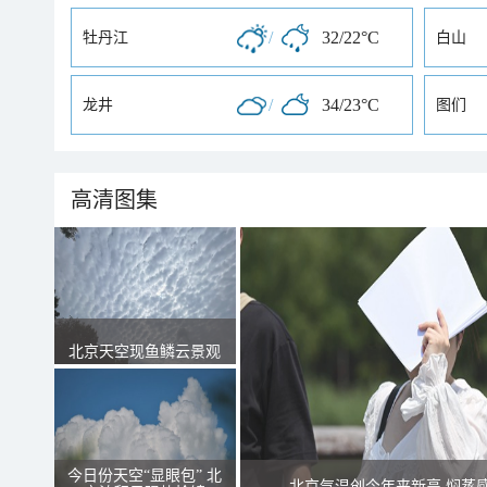
/
32/22°C
牡丹江
白山
/
34/23°C
龙井
图们
高清图集
北京天空现鱼鳞云景观
今日份天空“显眼包” 北
北京气温创今年来新高 焖蒸