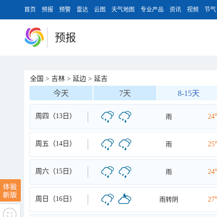
首页
预报
预警
雷达
云图
天气地图
专业产品
资讯
视频
节气
预报
全国
>
吉林
>
延边
>
延吉
今天
7天
8-15天
周四（13日）
雨
24
周五（14日）
雨
25
周六（15日）
雨
24
周日（16日）
雨转阴
27