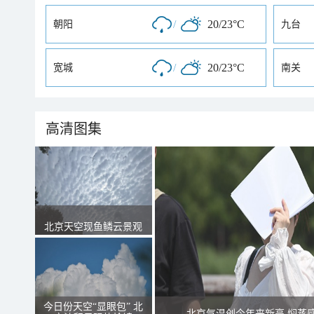
/
20/23°C
朝阳
九台
/
20/23°C
宽城
南关
高清图集
北京天空现鱼鳞云景观
今日份天空“显眼包” 北
北京气温创今年来新高 焖蒸