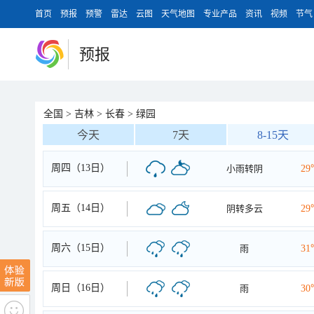
首页
预报
预警
雷达
云图
天气地图
专业产品
资讯
视频
节气
预报
全国
>
吉林
>
长春
>
绿园
今天
7天
8-15天
周四（13日）
小雨转阴
29
周五（14日）
阴转多云
29
周六（15日）
雨
31
周日（16日）
雨
30