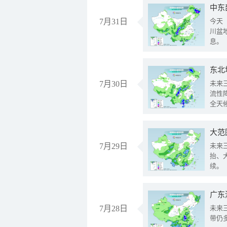
中东
7月31日
今天
川盆
息。
东北
7月30日
未来
流性
全天
大范
7月29日
未来
抬、
续。
广东
7月28日
未来
带仍