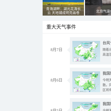
青海湖畔：湖光花海长
北京气温
云 天地铺成明亮画卷
重大天气事件
台风
8月7日
随着
高温
8月6日
今明
散。
区将
我国
8月5日
今明