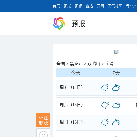
首页
预报
预警
雷达
云图
天气地图
专业产
预报
全国
>
黑龙江
>
双鸭山
>
宝清
今天
7天
周五（14日）
周六（15日）
周日（16日）