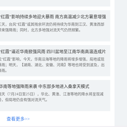
“红霞”影响持续多地迎大暴雨 南方高温减少北方暑意增强
三天，台风“红霞”或其残余环流仍将持续为华南到江汉、黄淮西部
带来强降雨；同时，北方多地强对流天气仍然频繁。
“红霞”逼近华南掀强风雨 四川盆地至江南华南高温连成片
风“红霞”影响，今天，华南沿海等地的降雨将增多增强，局地或现
暴雨；明天，【湖南、湖北、安徽、河南】等地也将受到波及，出
降雨。
华南等地强降雨来袭 中东部多地进入桑拿天模式
两天（7月24日至25日），华北、黄淮、江淮等地的降水将呈现减
势，但局地仍会有强对流天气。
查看更多>>