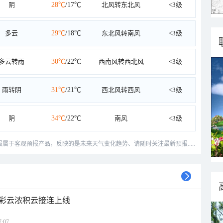
阴
28℃
/17℃
北风转东北风
<3级
多云
29℃
/18℃
东北风转南风
<3级
多云转雨
30℃
/22℃
西南风转西北风
<3级
雨转阴
31℃
/21℃
西北风转西风
<3级
阴
34℃
/22℃
南风
<3级
预报属于客观预报产品，反映的是未来天气变化趋势、请随时关注最新预报.....
彩云浓积云接连上线
:07