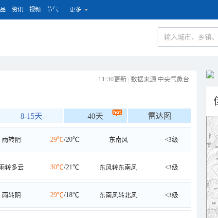
品
资讯
视频
节气
更多
11:30更新
|
数据来源 中央气象台
8-15天
40天
雷达图
雨转阴
29℃
/20℃
东南风
<3级
雨转多云
30℃
/21℃
东风转东南风
<3级
雨转阴
29℃
/18℃
东南风转北风
<3级