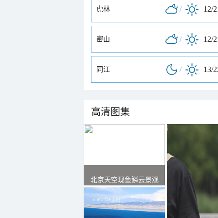
/
12/
虎林
/
12/
密山
/
13/
同江
高清图集
北京天空现鱼鳞云景观