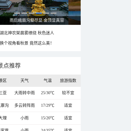
秋意浓 蓝天映衬下的哈尔滨伏尔加庄园
湖北神农架晨雾缭绕 秋色迷人
换个视角看秋景 竟然这么美！
景点推荐
景区
天气
气温
旅游指数
三亚
大雨转中雨
25/30℃
较不宜
九寨沟
多云转阵雨
17/29℃
适宜
大理
小雨
15/20℃
适宜
张家界
小雨
24/35℃
适宜