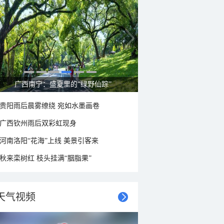
呼伦贝尔草原 藏着最治愈的蓝天白云
贵阳雨后晨雾缭绕 宛如水墨画卷
广西钦州雨后双彩虹现身
河南洛阳“花海”上线 美景引客来
秋来栾树红 枝头挂满“胭脂果”
天气视频