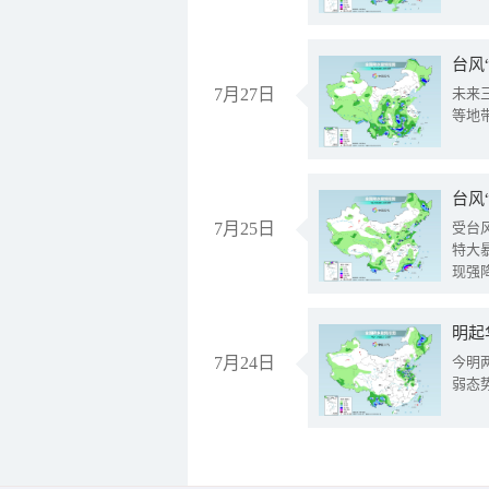
台风
7月27日
未来
等地
台风
7月25日
受台
特大
现强
明起
7月24日
今明
弱态