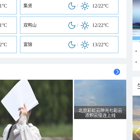
21°C
/
12/22°C
集贤
21°C
/
12/22°C
双鸭山
22°C
/
13/22°C
富锦
北京彩虹云隙光七彩云
浓积云接连上线