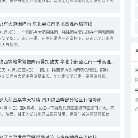
重庆、贵州等地仍然降雨频繁，需防范连续降雨可能引发的次生灾
仍有大范围降雨 东北至江南多地高温闷热持续
（8月3日），全国仍有大范围降雨，强降雨主要出现在华南和西南
东部至华北、东北一带。在副热带高压的掌控下，从东北至江南高
热天气持续。
四川陕西等地需警惕降雨叠加致灾 华北南部至江南一带高温频现
三天（8月2日至4日），四川、陕西等地多地雨势仍猛烈。同时，
中东部仍有大范围高温桑拿天，华北南部至江南一带高温频现。
拨
部大范围桑拿天持续 四川陕西等部分地区有强降雨
（7月31日）至8月初，长江中下游及其周围高温范围或再扩大。四
地、陕西、甘肃的部分地区或现强降雨，需及时关注预警预报信
地区高温发展需警惕强对流 南方多地昼夜连轴热