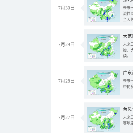
7月30日
未来
流性
全天
大范
7月29日
未来
抬、
续。
广东
7月28日
未来
带仍
台风
7月27日
未来
等地