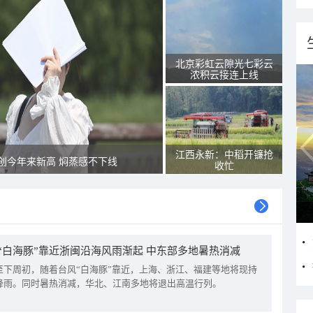
北京彩虹云隙光七彩云
浓积云接连上线
江西永新：中稻开镰抢
创今年来新高 焖蒸感不下线
收忙
“白海豚”靠近浙闽沿海风雨渐起 中东部多地暑热消减
至下周初，随着台风“白海豚”靠近，上海、浙江、福建等地将现持
降雨。同时暑热消减，华北、江南多地将退出高温行列。