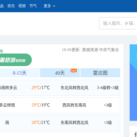
品
资讯
视频
节气
更多
18:00更新
|
数据来源 中央气象台
8-15天
40天
雷达图
阵雨转多云
29℃
/17℃
东北风转西北风
3-4级转<3级
多云转雨
29℃
/19℃
西风转东南风
<3级
雨
28℃
/21℃
东南风转西北风
<3级