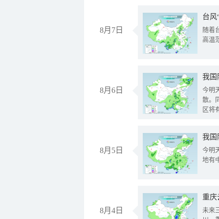
台风
8月7日
随着
高温
8月6日
今明
散。
区将
我国
8月5日
今明
地有
重庆
8月4日
未来