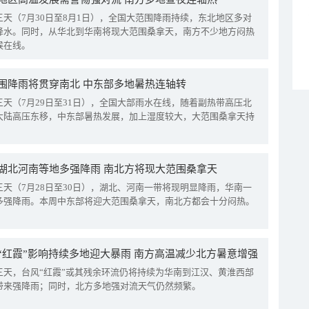
三天（7月30日至8月1日），全国大范围降雨持续，东北地区多对
降水。同时，从华北到华南将现大范围桑拿天，南方不少地方闷热
候在线。
围降雨将贯穿南北 中东部多地暑热连轴转
三天（7月29日至31日），全国大部雨水在线，随着副热带高压北
大陆高压东移，中东部暑热发展，加上湿度较大，大范围桑拿天持
湖北河南等地多强降雨 南北方将现大范围桑拿天
三天（7月28日至30日），湖北、河南一带将现明显降雨，华南一
多强降雨。本周中东部将迎大范围桑拿天，南北方都会十分闷热。
“红霞”影响持续多地迎大暴雨 南方高温减少北方暑意增强
三天，台风“红霞”或其残余环流仍将持续为华南到江汉、黄淮西部
带来强降雨；同时，北方多地强对流天气仍然频繁。