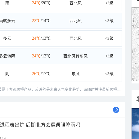
雨
24℃
/20℃
西北风
<3级
雨转多云
22℃
/14℃
西北风
<3级
多云
24℃
/13℃
西北风
<3级
多云转阴
24℃
/12℃
西北风转东风
<3级
阴
26℃
/17℃
东风
<3级
预报属于客观预报产品，反映的是未来天气变化趋势、请随时关注最新预报.....
雨进程表出炉 后期北方会遭遇强降雨吗
:19