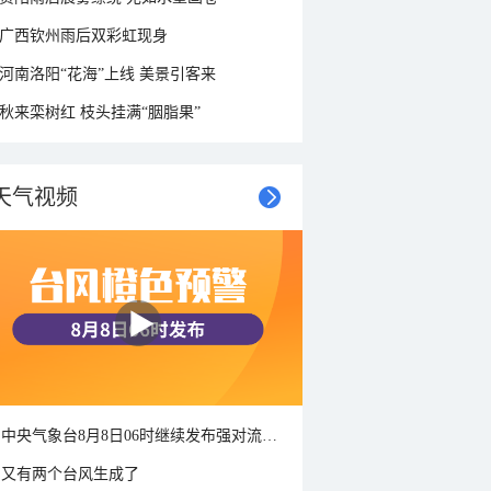
广西钦州雨后双彩虹现身
河南洛阳“花海”上线 美景引客来
秋来栾树红 枝头挂满“胭脂果”
天气视频
中央气象台8月8日06时继续发布强对流天气蓝色预警
又有两个台风生成了