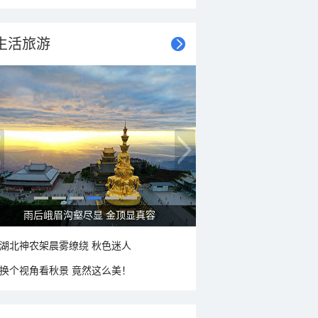
生活旅游
雨后峨眉沟壑尽显 金顶显真容
湖北神农架晨雾缭绕 秋色迷人
换个视角看秋景 竟然这么美！