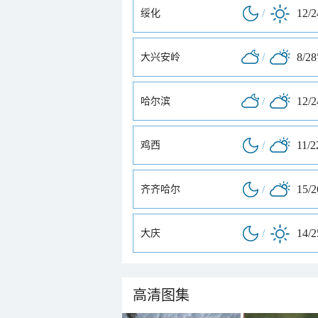
/
12/
绥化
/
8/28
大兴安岭
/
12/
哈尔滨
/
11/2
鸡西
/
15/
齐齐哈尔
/
14/
大庆
高清图集