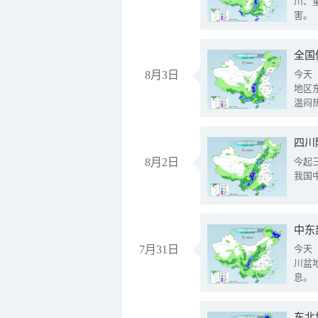
川、
害。
全国
8月3日
今天
地区
温闷
8月2日
今起
我国
中东
7月31日
今天
川盆
息。
东北