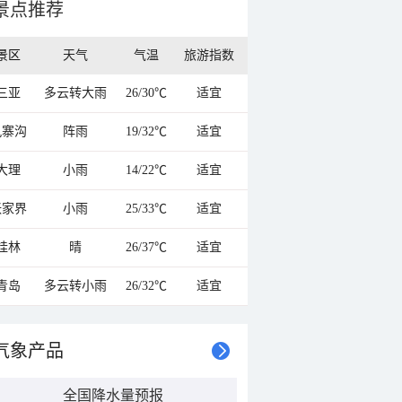
景点推荐
景区
天气
气温
旅游指数
三亚
多云转大雨
26/30℃
适宜
九寨沟
阵雨
19/32℃
适宜
大理
小雨
14/22℃
适宜
张家界
小雨
25/33℃
适宜
桂林
晴
26/37℃
适宜
青岛
多云转小雨
26/32℃
适宜
气象产品
全国降水量预报