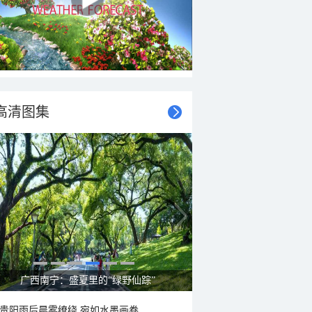
高清图集
广西南宁：盛夏里的“绿野仙踪”
贵阳雨后晨雾缭绕 宛如水墨画卷