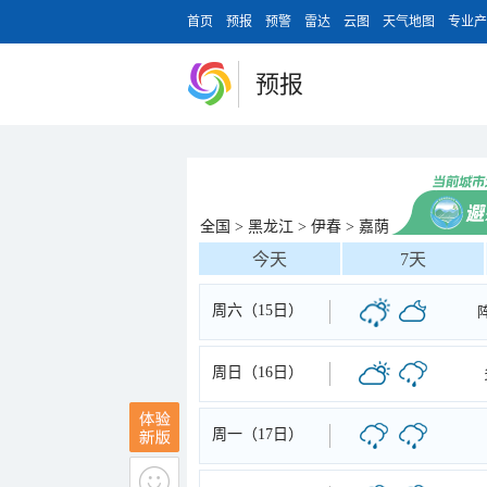
首页
预报
预警
雷达
云图
天气地图
专业产
预报
全国
>
黑龙江
>
伊春
>
嘉荫
今天
7天
周六（15日）
周日（16日）
周一（17日）