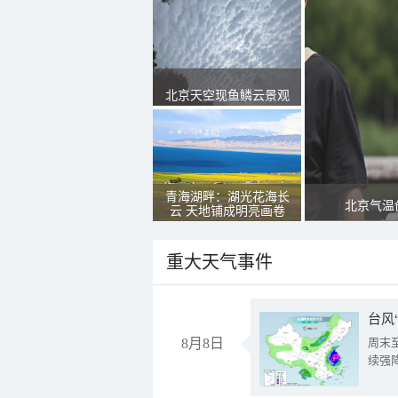
北京天空现鱼鳞云景观
青海湖畔：湖光花海长
北京气温
云 天地铺成明亮画卷
重大天气事件
台风
8月8日
周末
续强