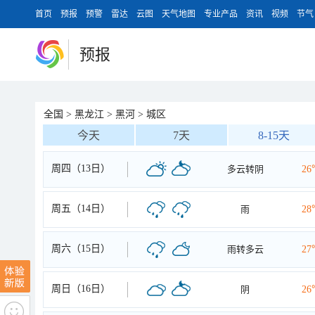
首页
预报
预警
雷达
云图
天气地图
专业产品
资讯
视频
节气
预报
全国
>
黑龙江
>
黑河
>
城区
今天
7天
8-15天
周四（13日）
多云转阴
26
周五（14日）
雨
28
周六（15日）
雨转多云
27
周日（16日）
阴
26