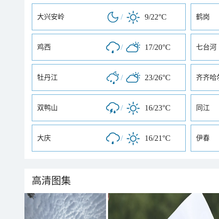
/
9/22°C
大兴安岭
鹤岗
/
17/20°C
鸡西
七台河
/
23/26°C
牡丹江
齐齐哈
/
16/23°C
双鸭山
同江
/
16/21°C
大庆
伊春
高清图集