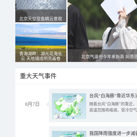
北京天空现鱼鳞云景观
青海湖畔：湖光花海长
北京气温创今年来新高 焖蒸
云 天地铺成明亮画卷
重大天气事件
台风“白海豚”靠近华东
8月7日
随着台风“白海豚”的靠近
高温范围将缩减，受冷空气