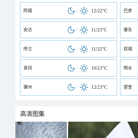
/
12/22°C
阿城
巴彦
/
11/23°C
安达
肇东
/
11/22°C
呼兰
双城
/
10/23°C
青冈
明水
/
12/23°C
肇州
望奎
高清图集