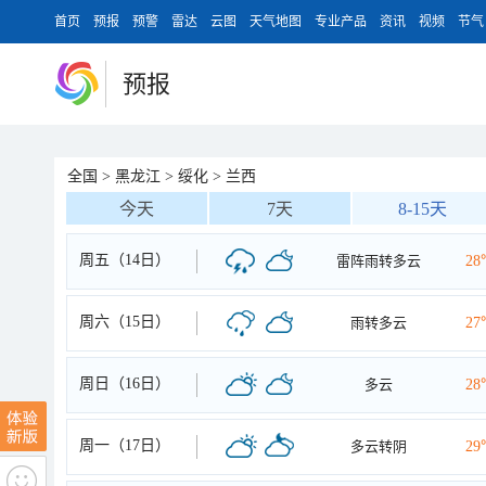
首页
预报
预警
雷达
云图
天气地图
专业产品
资讯
视频
节气
预报
全国
>
黑龙江
>
绥化
>
兰西
今天
7天
8-15天
周五（14日）
雷阵雨转多云
28
周六（15日）
雨转多云
27
周日（16日）
多云
28
周一（17日）
多云转阴
29