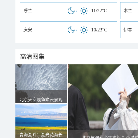
/
11/22°C
呼兰
木兰
/
10/23°C
庆安
伊春
高清图集
北京天空现鱼鳞云景观
青海湖畔：湖光花海长
北京气温创今年来新高 焖蒸