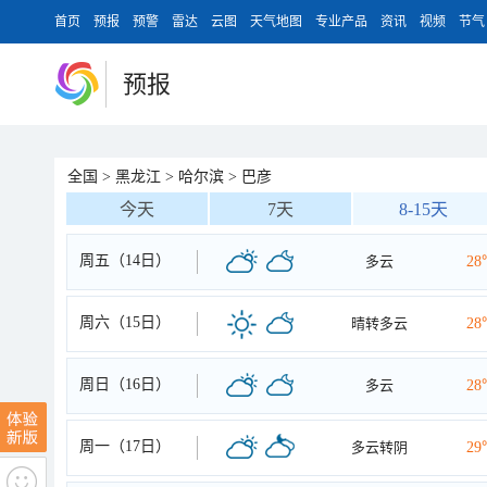
首页
预报
预警
雷达
云图
天气地图
专业产品
资讯
视频
节气
预报
全国
>
黑龙江
>
哈尔滨
>
巴彦
今天
7天
8-15天
周五（14日）
多云
28
周六（15日）
晴转多云
28
周日（16日）
多云
28
周一（17日）
多云转阴
29