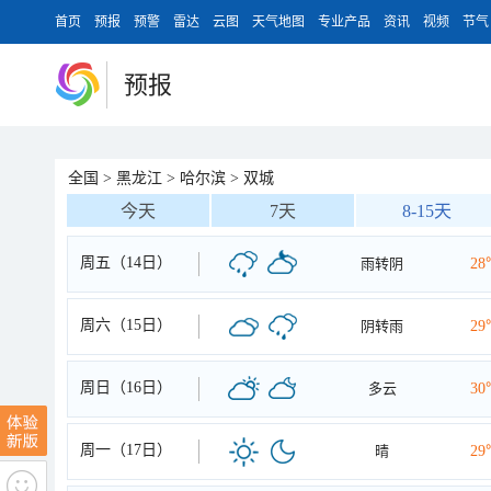
首页
预报
预警
雷达
云图
天气地图
专业产品
资讯
视频
节气
预报
全国
>
黑龙江
>
哈尔滨
>
双城
今天
7天
8-15天
周五（14日）
雨转阴
28
周六（15日）
阴转雨
29
周日（16日）
多云
30
周一（17日）
晴
29