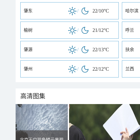
/
22/10°C
肇东
哈尔滨
/
21/12°C
榆树
呼兰
/
22/13°C
肇源
扶余
/
22/12°C
肇州
兰西
高清图集
北京天空现鱼鳞云景观