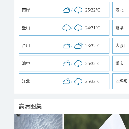
/
25/32°C
南岸
渝北
/
24/31°C
璧山
铜梁
/
23/32°C
合川
大渡口
/
25/32°C
渝中
重庆
/
25/32°C
江北
沙坪坝
高清图集