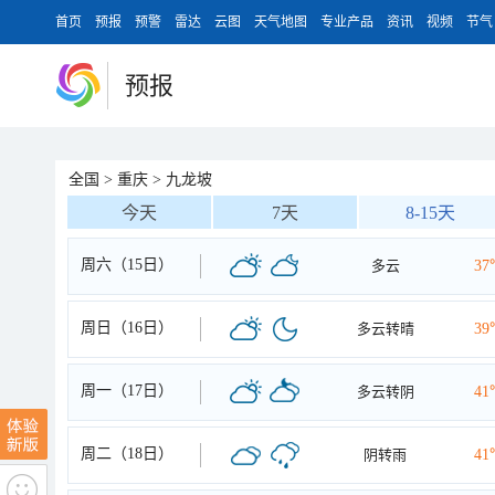
首页
预报
预警
雷达
云图
天气地图
专业产品
资讯
视频
节气
预报
全国
>
重庆
>
九龙坡
今天
7天
8-15天
周六（15日）
多云
37
周日（16日）
多云转晴
39
周一（17日）
多云转阴
41
周二（18日）
阴转雨
41