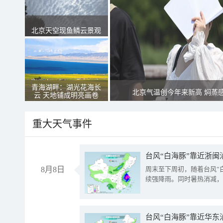
北京天空现鱼鳞云景观
青海湖畔：湖光花海长
北京气温创今年来新高 焖蒸
云 天地铺成明亮画卷
重大天气事件
台风“白海豚”靠近浙闽
8月8日
周末至下周初，随着台风“
续强降雨。同时暑热消减，
台风“白海豚”靠近华东