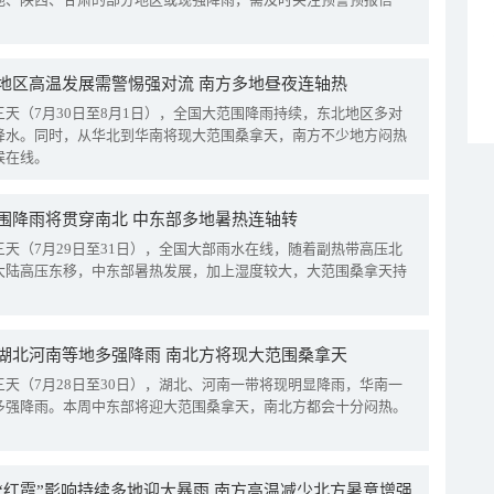
地区高温发展需警惕强对流 南方多地昼夜连轴热
三天（7月30日至8月1日），全国大范围降雨持续，东北地区多对
降水。同时，从华北到华南将现大范围桑拿天，南方不少地方闷热
候在线。
围降雨将贯穿南北 中东部多地暑热连轴转
三天（7月29日至31日），全国大部雨水在线，随着副热带高压北
大陆高压东移，中东部暑热发展，加上湿度较大，大范围桑拿天持
湖北河南等地多强降雨 南北方将现大范围桑拿天
三天（7月28日至30日），湖北、河南一带将现明显降雨，华南一
多强降雨。本周中东部将迎大范围桑拿天，南北方都会十分闷热。
“红霞”影响持续多地迎大暴雨 南方高温减少北方暑意增强