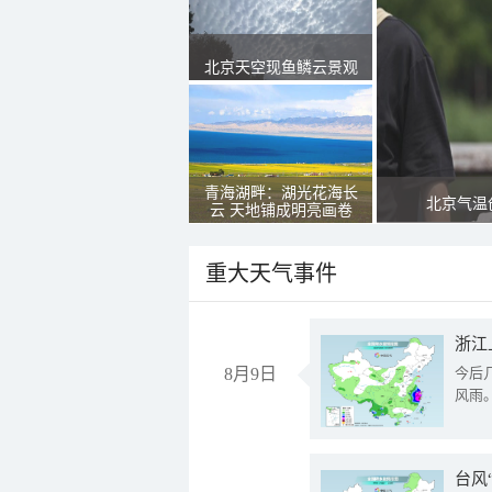
北京天空现鱼鳞云景观
青海湖畔：湖光花海长
北京气温
云 天地铺成明亮画卷
重大天气事件
浙江
8月9日
今后
风雨
台风