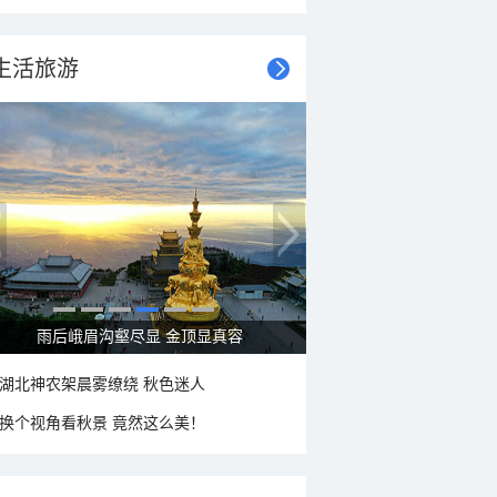
生活旅游
秋意浓 蓝天映衬下的哈尔滨伏尔加庄园
湖北神农架晨雾缭绕 秋色迷人
换个视角看秋景 竟然这么美！