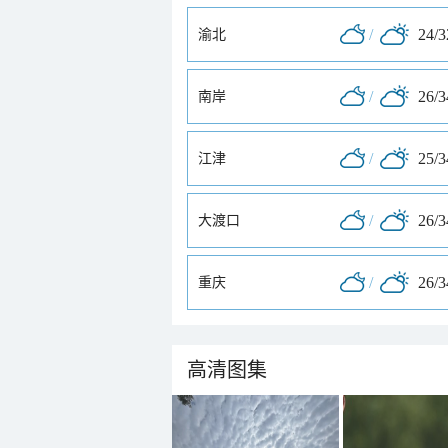
/
24/
渝北
/
26/
南岸
/
25/
江津
/
26/
大渡口
/
26/
重庆
高清图集