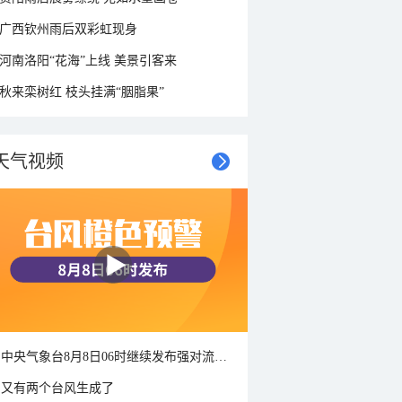
广西钦州雨后双彩虹现身
河南洛阳“花海”上线 美景引客来
秋来栾树红 枝头挂满“胭脂果”
天气视频
中央气象台8月8日06时继续发布强对流天气蓝色预警
又有两个台风生成了