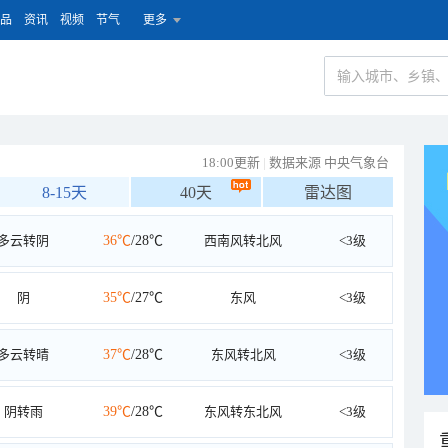
品
资讯
视频
节气
更多
18:00更新
|
数据来源 中央气象台
8-15天
40天
雷达图
多云转阴
36℃
/28℃
西南风转北风
<3级
阴
35℃
/27℃
东风
<3级
多云转晴
37℃
/28℃
东风转北风
<3级
阴转雨
39℃
/28℃
东风转东北风
<3级