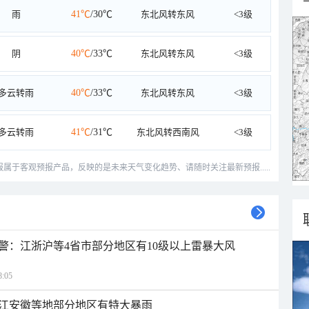
雨
41℃
/30℃
东北风转东风
<3级
阴
40℃
/33℃
东北风转东风
<3级
多云转雨
40℃
/33℃
东北风转东风
<3级
多云转雨
41℃
/31℃
东北风转西南风
<3级
预报属于客观预报产品，反映的是未来天气变化趋势、请随时关注最新预报.....
警：江浙沪等4省市部分地区有10级以上雷暴大风
:05
江安徽等地部分地区有特大暴雨