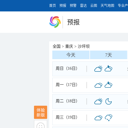
首页
预报
预警
雷达
云图
天气地图
专业产
预报
全国
>
重庆
>
沙坪坝
今天
7天
周日（16日）
周一（17日）
周二（18日）
周三（19日）