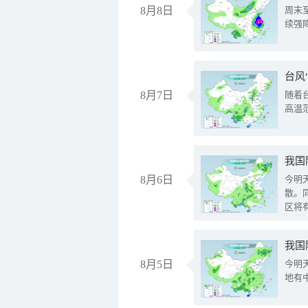
8月8日
周末
续强
台风
8月7日
随着
高温
8月6日
今明
散。
区将
我国
8月5日
今明
地有