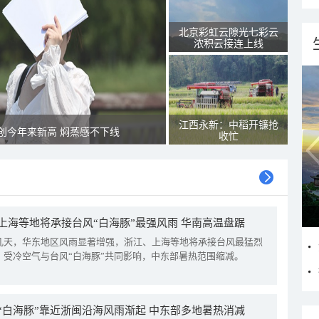
北京彩虹云隙光七彩云
浓积云接连上线
江西永新：中稻开镰抢
创今年来新高 焖蒸感不下线
收忙
上海等地将承接台风“白海豚”最强风雨 华南高温盘踞
几天，华东地区风雨显著增强，浙江、上海等地将承接台风最猛烈
。受冷空气与台风“白海豚”共同影响，中东部暑热范围缩减。
“白海豚”靠近浙闽沿海风雨渐起 中东部多地暑热消减