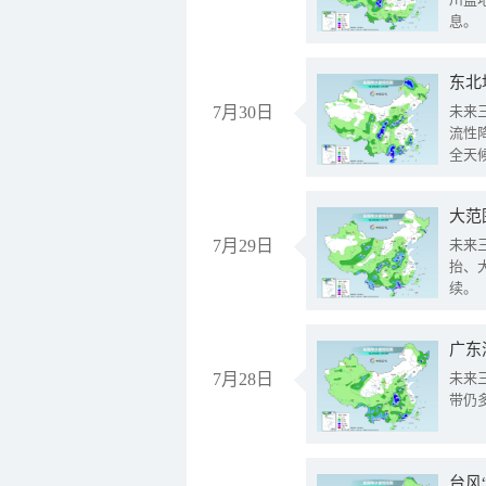
息。
东北
7月30日
未来
流性
全天
大范
7月29日
未来
抬、
续。
广东
7月28日
未来
带仍
台风