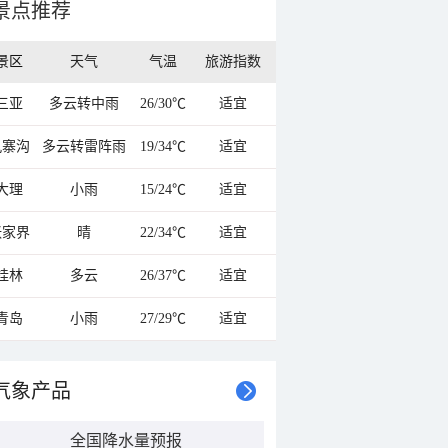
景点推荐
景区
天气
气温
旅游指数
三亚
多云转中雨
26/30℃
适宜
九寨沟
多云转雷阵雨
19/34℃
适宜
大理
小雨
15/24℃
适宜
张家界
晴
22/34℃
适宜
桂林
多云
26/37℃
适宜
青岛
小雨
27/29℃
适宜
气象产品
全国降水量预报