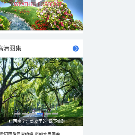
高清图集
呼伦贝尔草原 藏着最治愈的蓝天白云
贵阳雨后晨雾缭绕 宛如水墨画卷