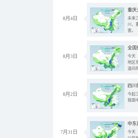
重庆
8月4日
未来
川、
害。
全国
8月3日
今天
地区
温闷
8月2日
今起
我国
中东
7月31日
今天
川盆