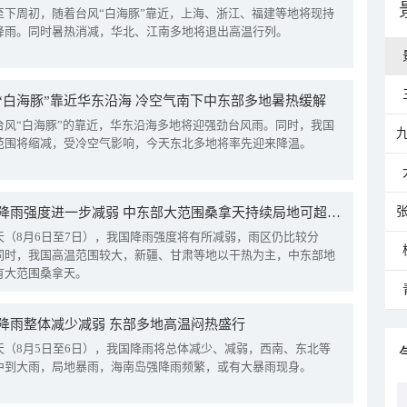
至下周初，随着台风“白海豚”靠近，上海、浙江、福建等地将现持
降雨。同时暑热消减，华北、江南多地将退出高温行列。
“白海豚”靠近华东沿海 冷空气南下中东部多地暑热缓解
台风“白海豚”的靠近，华东沿海多地将迎强劲台风雨。同时，我国
范围将缩减，受冷空气影响，今天东北多地将率先迎来降温。
我国降雨强度进一步减弱 中东部大范围桑拿天持续局地可超38℃
天（8月6日至7日），我国降雨强度将有所减弱，雨区仍比较分
同时，我国高温范围较大，新疆、甘肃等地以干热为主，中东部地
有大范围桑拿天。
降雨整体减少减弱 东部多地高温闷热盛行
天（8月5日至6日），我国降雨将总体减少、减弱，西南、东北等
中到大雨，局地暴雨，海南岛强降雨频繁，或有大暴雨现身。