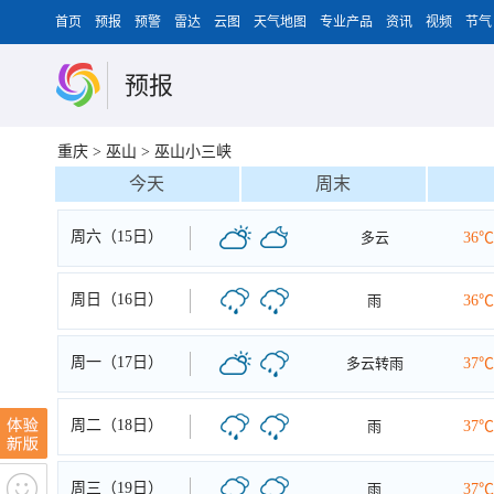
首页
预报
预警
雷达
云图
天气地图
专业产品
资讯
视频
节气
预报
重庆
>
巫山
>
巫山小三峡
今天
周末
周六（15日）
多云
36℃
周日（16日）
雨
36℃
周一（17日）
多云转雨
37℃
周二（18日）
雨
37℃
周三（19日）
雨
37℃