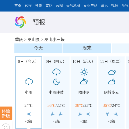
首页
预报
预警
雷达
云图
天气地图
专业产品
资讯
视频
节气
预报
重庆
>
巫山县
>
巫山小三峡
今天
周末
8日（今天）
9日（明天）
10日（后天）
11日（周二）
小雨
小雨转晴
晴转阴
阴转多云
24℃
36℃
/
22℃
38℃
/
23℃
36℃
/
24℃
<3级
<3级
<3级
<3级