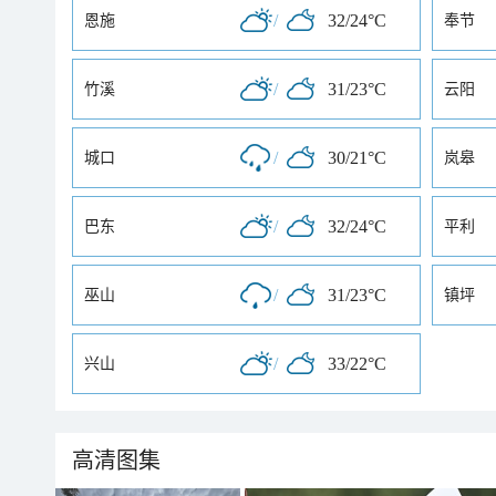
/
32/24°C
恩施
奉节
/
31/23°C
竹溪
云阳
/
30/21°C
城口
岚皋
/
32/24°C
巴东
平利
/
31/23°C
巫山
镇坪
/
33/22°C
兴山
高清图集