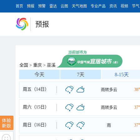
首页
预报
预警
雷达
云图
天气地图
专业产品
资讯
视频
节气
预报
全国
>
重庆
>
巫溪
今天
7天
8-15天
周五（14日）
雨转多云
38
周六（15日）
雨转多云
37
周日（16日）
雨
37