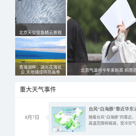
北京天空现鱼鳞云景观
青海湖畔：湖光花海长
北京气温创今年来新高 焖蒸
云 天地铺成明亮画卷
重大天气事件
台风“白海豚”靠近华东
8月7日
随着台风“白海豚”的靠近
高温范围将缩减，受冷空气