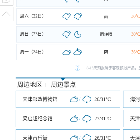
周六（22日）
雨
30℃
周日（23日）
雨转晴
30℃
周一（24日）
阴
36℃
8-15天预报属于客观预报产品，
周边地区
周边景点
|
天津邮政博物馆
/
26/31°C
梁启超纪念馆
/
27/31°C
天津音乐街
/
26/31°C
天津