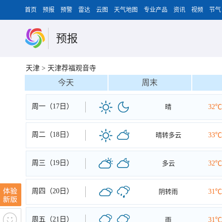
首页
预报
预警
雷达
云图
天气地图
专业产品
资讯
视频
节气
预报
天津
>
天津荐福观音寺
今天
周末
周一（17日）
晴
32℃
周二（18日）
晴转多云
33℃
周三（19日）
多云
32℃
周四（20日）
阴转雨
31℃
周五（21日）
雨
31℃