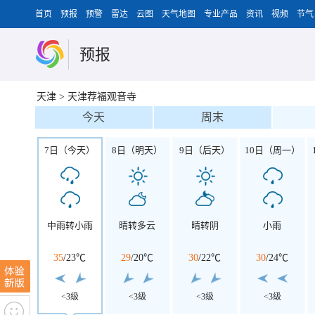
首页
预报
预警
雷达
云图
天气地图
专业产品
资讯
视频
节气
预报
天津
>
天津荐福观音寺
今天
周末
7日（今天）
8日（明天）
9日（后天）
10日（周一）
中雨转小雨
晴转多云
晴转阴
小雨
35
/
23℃
29
/
20℃
30
/
22℃
30
/
24℃
<3级
<3级
<3级
<3级