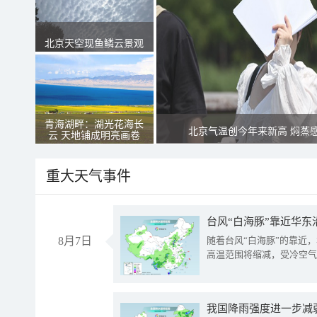
北京天空现鱼鳞云景观
青海湖畔：湖光花海长
北京气温创今年来新高 焖蒸
云 天地铺成明亮画卷
重大天气事件
台风“白海豚”靠近华东
8月7日
随着台风“白海豚”的靠近
高温范围将缩减，受冷空气