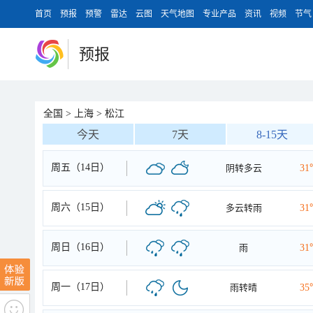
首页
预报
预警
雷达
云图
天气地图
专业产品
资讯
视频
节气
预报
全国
>
上海
>
松江
今天
7天
8-15天
周五（14日）
阴转多云
31
周六（15日）
多云转雨
31
周日（16日）
雨
31
周一（17日）
雨转晴
35