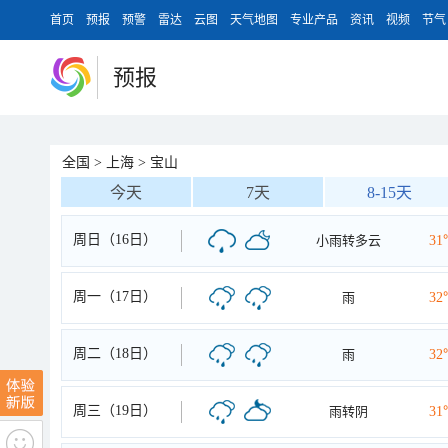
首页
预报
预警
雷达
云图
天气地图
专业产品
资讯
视频
节气
预报
全国
>
上海
>
宝山
今天
7天
8-15天
周日（16日）
小雨转多云
31
周一（17日）
雨
32
周二（18日）
雨
32
周三（19日）
雨转阴
31