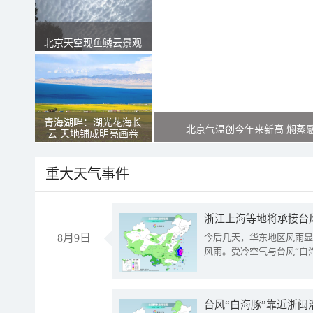
北京天空现鱼鳞云景观
青海湖畔：湖光花海长
北京气温创今年来新高 焖蒸
云 天地铺成明亮画卷
重大天气事件
浙江上海等地将承接台风
8月9日
今后几天，华东地区风雨显
风雨。受冷空气与台风“白
台风“白海豚”靠近浙闽