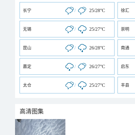
/
25/28°C
长宁
徐汇
/
25/27°C
无锡
崇明
/
26/28°C
昆山
南通
/
26/27°C
嘉定
启东
/
25/27°C
太仓
丰县
高清图集