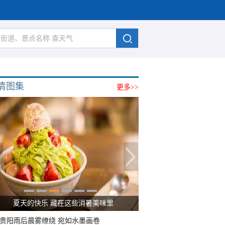
清图集
更多>>
夏天的快乐 藏在这些消暑美味里
贵阳雨后晨雾缭绕 宛如水墨画卷