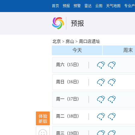
首页
预报
预警
雷达
云图
天气地图
专业产
预报
北京
>
房山
>
周口店遗址
今天
周末
周六（15日）
周日（16日）
周一（17日）
周二（18日）
周三（19日）