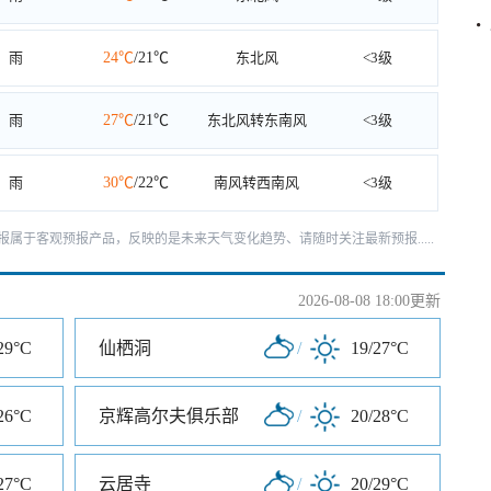
雨
24℃
/21℃
东北风
<3级
雨
27℃
/21℃
东北风转东南风
<3级
雨
30℃
/22℃
南风转西南风
<3级
天预报属于客观预报产品，反映的是未来天气变化趋势、请随时关注最新预报.....
2026-08-08 18:00更新
29°C
仙栖洞
/
19/27°C
26°C
京辉高尔夫俱乐部
/
20/28°C
27°C
云居寺
/
20/29°C