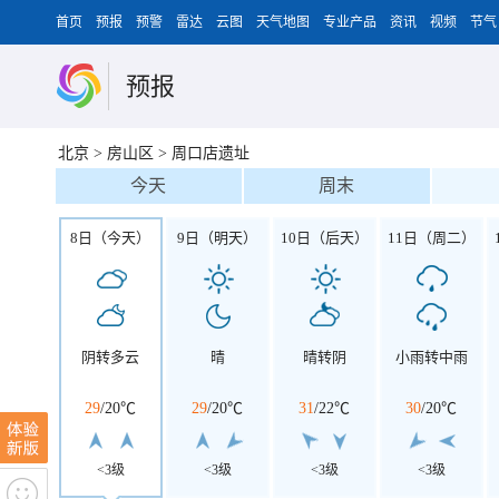
首页
预报
预警
雷达
云图
天气地图
专业产品
资讯
视频
节气
预报
北京
>
房山区
>
周口店遗址
今天
周末
8日（今天）
9日（明天）
10日（后天）
11日（周二）
阴转多云
晴
晴转阴
小雨转中雨
29
/
20℃
29
/
20℃
31
/
22℃
30
/
20℃
<3级
<3级
<3级
<3级