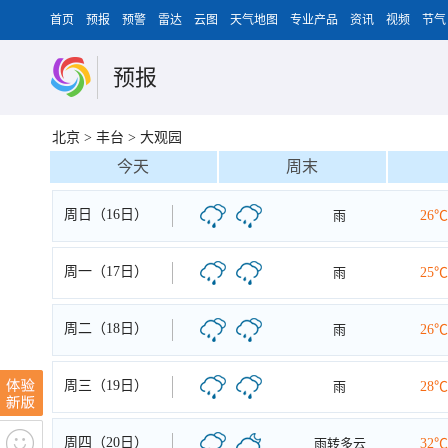
首页
预报
预警
雷达
云图
天气地图
专业产品
资讯
视频
节气
预报
北京
>
丰台
>
大观园
今天
周末
周日（16日）
雨
26℃
周一（17日）
雨
25℃
周二（18日）
雨
26℃
周三（19日）
雨
28℃
周四（20日）
雨转多云
32℃