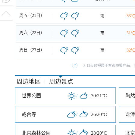
周五（21日）
雨
33℃
周六（22日）
雨
31℃
周日（23日）
雨
32℃
8-15天预报属于客观预报产品，
周边地区
周边景点
|
世界公园
/
30/21°C
陶然
戒台寺
/
26/20°C
龙潭
北宫森林公园
/
28/20°C
北京