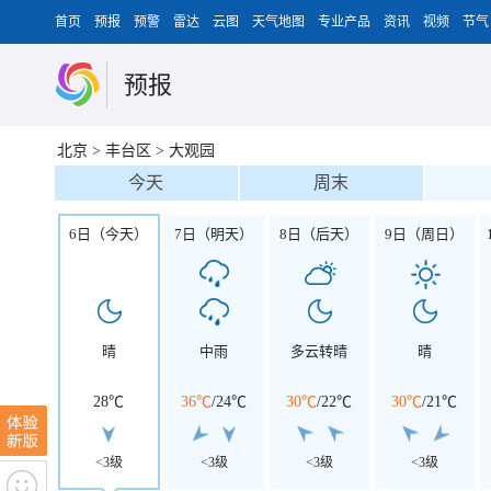
首页
预报
预警
雷达
云图
天气地图
专业产品
资讯
视频
节气
预报
北京
>
丰台区
>
大观园
今天
周末
6日（今天）
7日（明天）
8日（后天）
9日（周日）
晴
中雨
多云转晴
晴
28℃
36℃
/
24℃
30℃
/
22℃
30℃
/
21℃
<3级
<3级
<3级
<3级