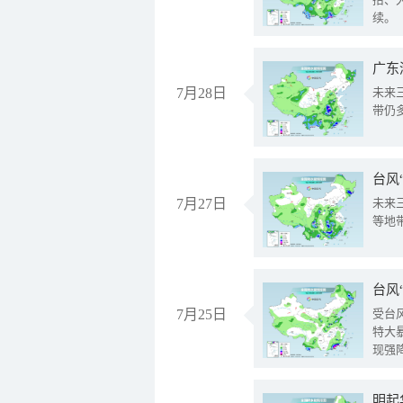
续。
广东
7月28日
未来
带仍
台风
7月27日
未来
等地
台风
7月25日
受台
特大
现强
明起