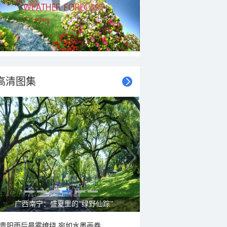
高清图集
呼伦贝尔草原 藏着最治愈的蓝天白云
贵阳雨后晨雾缭绕 宛如水墨画卷