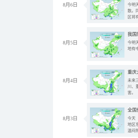
8月6日
今明
散。
区将
我国
8月5日
今明
地有
重庆
8月4日
未来
川、
害。
全国
8月3日
今天
地区
温闷