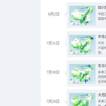
8月2日
今起
我国
中东
7月31日
今天
川盆
息。
东北
7月30日
未来
流性
全天
大范
7月29日
未来
抬、