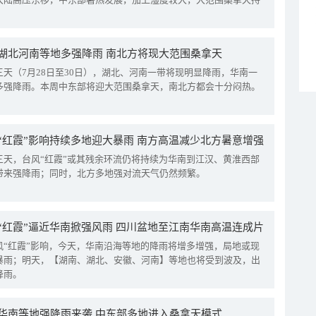
湖北河南等地多强降雨 南北方将现大范围桑拿天
三天（7月28日至30日），湖北、河南一带将现明显降雨，华南一
多强降雨。本周中东部将迎大范围桑拿天，南北方都会十分闷热。
“红霞”影响持续多地迎大暴雨 南方高温减少北方暑意增强
三天，台风“红霞”或其残余环流仍将持续为华南到江汉、黄淮西部
带来强降雨；同时，北方多地强对流天气仍然频繁。
“红霞”逼近华南掀强风雨 四川盆地至江南华南高温连成片
风“红霞”影响，今天，华南沿海等地的降雨将增多增强，局地或现
暴雨；明天，【湖南、湖北、安徽、河南】等地也将受到波及，出
降雨。
华南等地强降雨来袭 中东部多地进入桑拿天模式