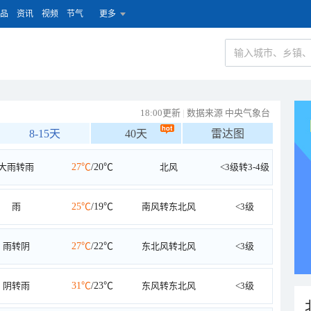
品
资讯
视频
节气
更多
18:00更新
|
数据来源 中央气象台
8-15天
40天
雷达图
大雨转雨
27℃
/20℃
北风
<3级转3-4级
雨
25℃
/19℃
南风转东北风
<3级
雨转阴
27℃
/22℃
东北风转北风
<3级
阴转雨
31℃
/23℃
东风转东北风
<3级