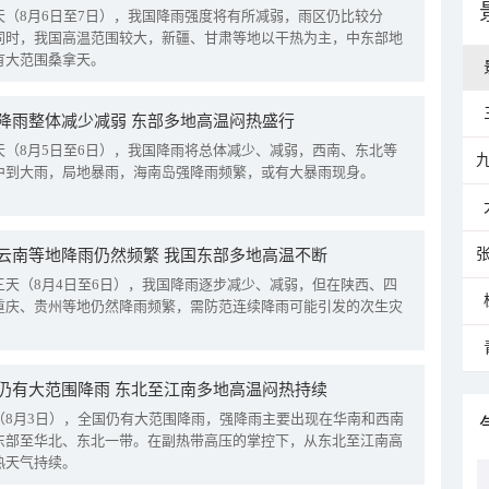
天（8月6日至7日），我国降雨强度将有所减弱，雨区仍比较分
同时，我国高温范围较大，新疆、甘肃等地以干热为主，中东部地
有大范围桑拿天。
降雨整体减少减弱 东部多地高温闷热盛行
天（8月5日至6日），我国降雨将总体减少、减弱，西南、东北等
中到大雨，局地暴雨，海南岛强降雨频繁，或有大暴雨现身。
云南等地降雨仍然频繁 我国东部多地高温不断
三天（8月4日至6日），我国降雨逐步减少、减弱，但在陕西、四
重庆、贵州等地仍然降雨频繁，需防范连续降雨可能引发的次生灾
仍有大范围降雨 东北至江南多地高温闷热持续
（8月3日），全国仍有大范围降雨，强降雨主要出现在华南和西南
东部至华北、东北一带。在副热带高压的掌控下，从东北至江南高
热天气持续。