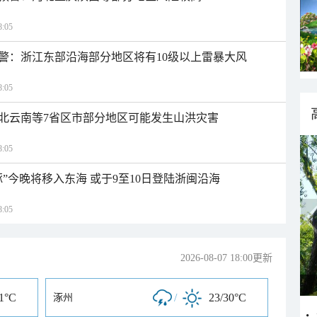
:05
警：浙江东部沿海部分地区将有10级以上雷暴大风
:05
北云南等7省区市部分地区可能发生山洪灾害
:05
”今晚将移入东海 或于9至10日登陆浙闽沿海
:05
2026-08-07 18:00更新
31°C
/
23/30°C
涿州