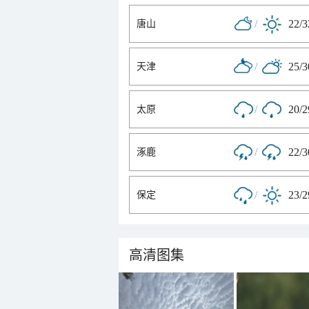
/
22/
唐山
/
25/
天津
/
20/
太原
/
22/
涿鹿
/
23/
保定
高清图集