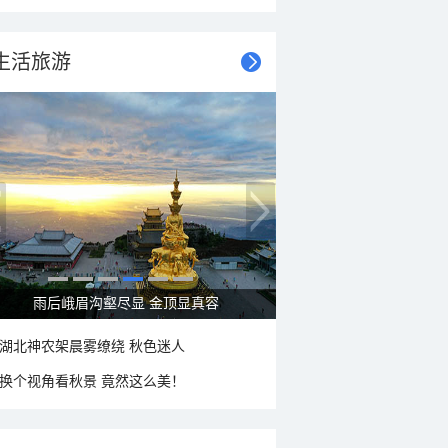
生活旅游
秋意浓 蓝天映衬下的哈尔滨伏尔加庄园
湖北神农架晨雾缭绕 秋色迷人
换个视角看秋景 竟然这么美！