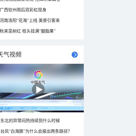
广西钦州雨后双彩虹现身
河南洛阳“花海”上线 美景引客来
秋来栾树红 枝头挂满“胭脂果”
天气视频
东北的异常闷热持续到什么时候
台风“白海豚”为什么会报出两条路径？