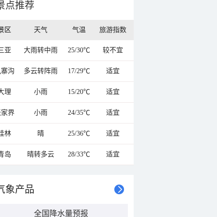
景点推荐
景区
天气
气温
旅游指数
三亚
大雨转中雨
25/30℃
较不宜
九寨沟
多云转阵雨
17/29℃
适宜
大理
小雨
15/20℃
适宜
张家界
小雨
24/35℃
适宜
桂林
晴
25/36℃
适宜
青岛
晴转多云
28/33℃
适宜
气象产品
全国降水量预报