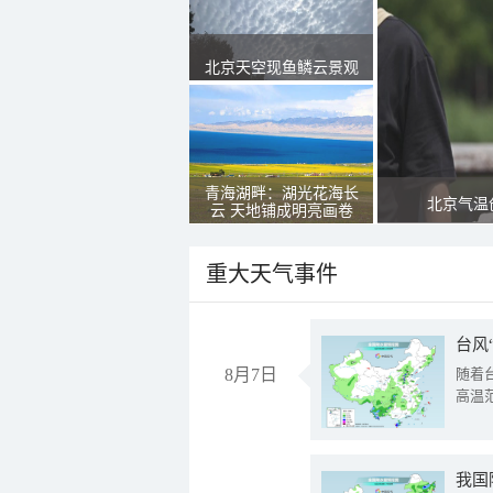
北京天空现鱼鳞云景观
青海湖畔：湖光花海长
北京气温
云 天地铺成明亮画卷
重大天气事件
台风
8月7日
随着
高温