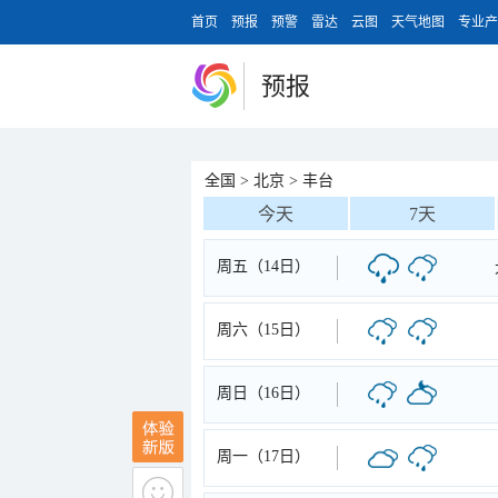
首页
预报
预警
雷达
云图
天气地图
专业产
预报
全国
>
北京
>
丰台
今天
7天
周五（14日）
周六（15日）
周日（16日）
周一（17日）