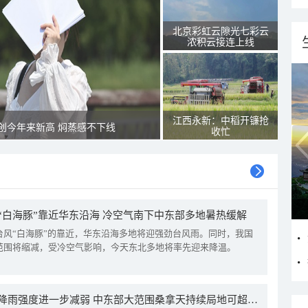
北京彩虹云隙光七彩云
浓积云接连上线
江西永新：中稻开镰抢
创今年来新高 焖蒸感不下线
收忙
“白海豚”靠近华东沿海 冷空气南下中东部多地暑热缓解
台风“白海豚”的靠近，华东沿海多地将迎强劲台风雨。同时，我国
范围将缩减，受冷空气影响，今天东北多地将率先迎来降温。
我国降雨强度进一步减弱 中东部大范围桑拿天持续局地可超38℃