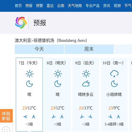
首页
预报
预警
雷达
云图
天气地图
专业产品
资讯
视频
节气
预报
澳大利亚>班德堡机场（Bundaberg Aero）
今天
周末
7日（今天）
8日（明天）
9日（后天）
10日（周一）
晴
晴
晴转多云
小雨转晴
23
/
12℃
23
/
12℃
21
/
13℃
23
/
9℃
<3级
<3级
<3级
3-4级转<3级