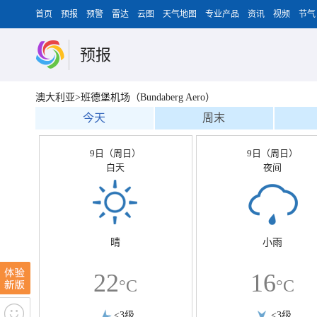
首页
预报
预警
雷达
云图
天气地图
专业产品
资讯
视频
节气
预报
澳大利亚>班德堡机场（Bundaberg Aero）
今天
周末
9日（周日）
9日（周日）
白天
夜间
晴
小雨
22
16
°C
°C
<3级
<3级