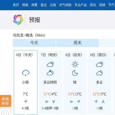
首页
预报
预警
雷达
云图
天气地图
专业产品
资讯
视频
节气
预报
乌拉圭>梅洛（Melo）
今天
周末
6日（今天）
7日（明天）
8日（后天）
9日（周日）
小雨
多云转阴
晴
多云
7℃
11℃
/
4℃
13℃
/
2℃
12℃
/
3℃
4-5级
3-4级转<3级
<3级
<3级