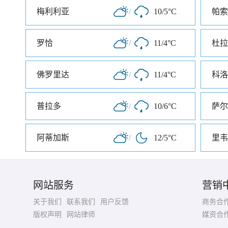
梅利利亚
/
10/5°C
帕索
罗恰
/
11/4°C
杜拉
佛罗里达
/
11/4°C
科洛
普拉多
/
10/6°C
萨尔
阿蒂加斯
/
12/5°C
里韦
网站服务
营销
关于我们
联系我们
用户反馈
商务合
版权声明
网站律师
媒资合