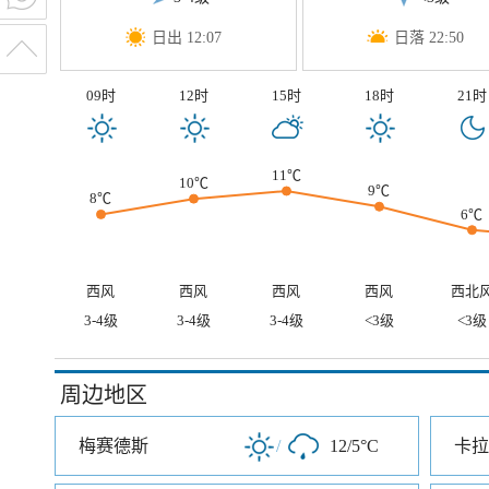
日出 12:07
日落 22:50
09时
12时
15时
18时
21时
11℃
10℃
9℃
8℃
6℃
西风
西风
西风
西风
西北
3-4级
3-4级
3-4级
<3级
<3级
周边地区
梅赛德斯
/
12/5°C
卡拉