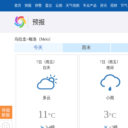
首页
预报
预警
雷达
云图
天气地图
专业产品
资讯
视频
节气
预报
乌拉圭>梅洛（Melo）
今天
周末
7日（周五）
7日（周五）
白天
夜间
多云
小雨
11
3
°C
°C
3-4级
<3级