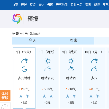
首页
预报
预警
雷达
云图
天气地图
专业产品
资讯
视频
节气
预报
秘鲁>利马（Lima）
今天
周末
7日（今天）
8日（明天）
9日（后天）
10日（周一）
多云转晴
晴转多云
晴转阴
多云
23
/
18℃
23
/
18℃
23
/
18℃
24
/
19℃
<3级
<3级
<3级
<3级