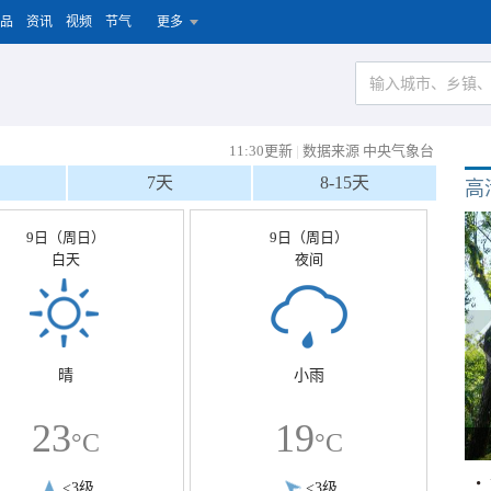
品
资讯
视频
节气
更多
11:30更新
|
数据来源 中央气象台
7天
8-15天
高
9日（周日）
9日（周日）
白天
夜间
晴
小雨
23
19
°C
°C
<3级
<3级