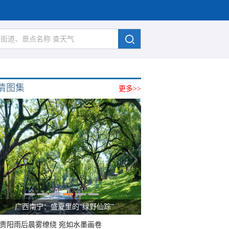
清图集
更多>>
广西南宁：盛夏里的“绿野仙踪”
贵阳雨后晨雾缭绕 宛如水墨画卷