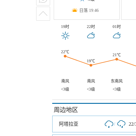
日落 19:46
19时
22时
01时
22℃
21℃
19℃
南风
南风
东南风
<3级
<3级
<3级
周边地区
阿塔拉亚
/
22/