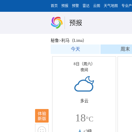
首页
预报
预警
雷达
云图
天气地图
专业产
预报
秘鲁>利马（Lima）
今天
周末
8日（周六）
夜间
多云
18
°C
<3级