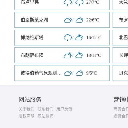
布卢里弗
/
27/7°C
大急
伯恩斯莱克湖
/
22/6°C
布罗
博纳维斯塔
/
16/12°C
北巴
布朗萨布隆
/
18/11°C
长岬
彼得伯勒气象观测中心
/
9/5°C
贝克
网站服务
营销
关于我们
联系我们
用户反馈
商务合
版权声明
网站律师
媒资合