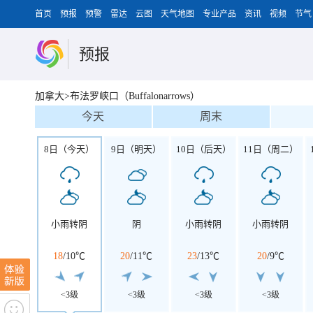
首页
预报
预警
雷达
云图
天气地图
专业产品
资讯
视频
节气
预报
加拿大>布法罗峡口（Buffalonarrows）
今天
周末
8日（今天）
9日（明天）
10日（后天）
11日（周二）
小雨转阴
阴
小雨转阴
小雨转阴
18
/
10℃
20
/
11℃
23
/
13℃
20
/
9℃
<3级
<3级
<3级
<3级