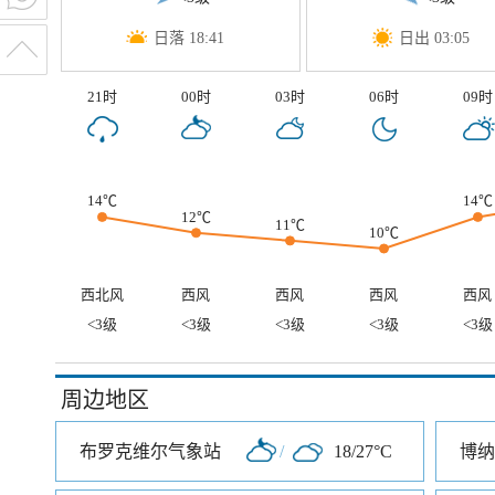
日落 18:41
日出 03:05
21时
00时
03时
06时
09时
14℃
14℃
12℃
11℃
10℃
西北风
西风
西风
西风
西风
<3级
<3级
<3级
<3级
<3级
周边地区
布罗克维尔气象站
/
18/27°C
博纳