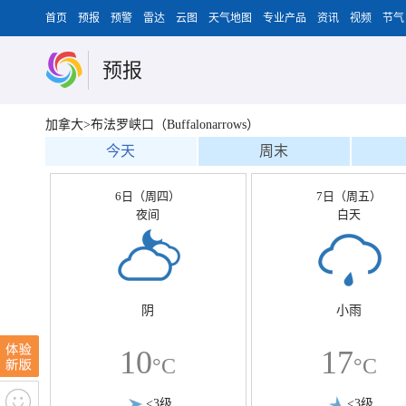
首页
预报
预警
雷达
云图
天气地图
专业产品
资讯
视频
节气
预报
加拿大>布法罗峡口（Buffalonarrows）
今天
周末
6日（周四）
7日（周五）
夜间
白天
阴
小雨
10
17
°C
°C
<3级
<3级