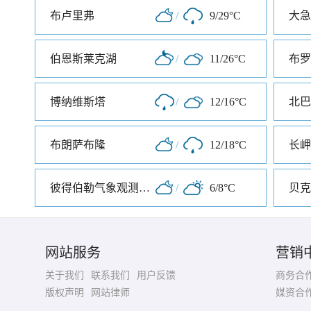
布卢里弗
/
9/29°C
大急
伯恩斯莱克湖
/
11/26°C
布罗
博纳维斯塔
/
12/16°C
北巴
布朗萨布隆
/
12/18°C
长岬
彼得伯勒气象观测中心
/
6/8°C
贝克
网站服务
营销
关于我们
联系我们
用户反馈
商务合
版权声明
网站律师
媒资合