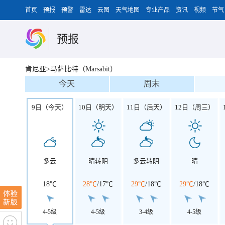
首页
预报
预警
雷达
云图
天气地图
专业产品
资讯
视频
节气
预报
肯尼亚>马萨比特（Marsabit）
今天
周末
9日（今天）
10日（明天）
11日（后天）
12日（周三）
多云
晴转阴
多云转阴
晴
18℃
28℃
/
17℃
29℃
/
18℃
29℃
/
18℃
4-5级
4-5级
3-4级
4-5级