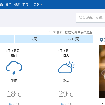
品
资讯
视频
节气
更多
05:30更新
|
数据来源 中央气象台
7天
8-15天
高
7日（周五）
8日（周六）
夜间
白天
小雨
多云
18
29
°C
°C
4-5级
4-5级