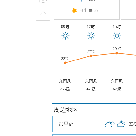
日出 06:27
09时
12时
15时
29℃
27℃
22℃
东南风
东南风
东南风
4-5级
4-5级
3-4级
周边地区
加里萨
/
33/