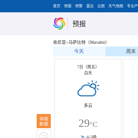
首页
预报
预警
雷达
云图
天气地图
专业产
预报
肯尼亚>马萨比特（Marsabit）
今天
周末
7日（周五）
白天
多云
29
°C
4-5级