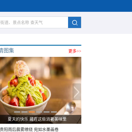
清图集
更多>>
夏天的快乐 藏在这些消暑美味里
贵阳雨后晨雾缭绕 宛如水墨画卷