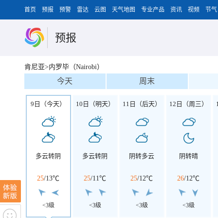
首页
预报
预警
雷达
云图
天气地图
专业产品
资讯
视频
节气
预报
肯尼亚>内罗毕（Nairobi）
今天
周末
9日（今天）
10日（明天）
11日（后天）
12日（周三）
多云转阴
多云转阴
阴转多云
阴转晴
25
/
13℃
25
/
11℃
25
/
12℃
26
/
12℃
<3级
<3级
<3级
<3级