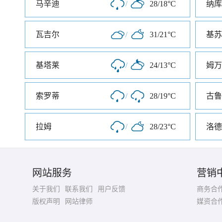
马辛迪
/
28/18°C
纳库
瓦吉尔
/
31/21°C
基苏
基塔莱
/
24/13°C
姆万
索罗蒂
/
28/19°C
古鲁
拉姆
/
28/23°C
洛德
网站服务
营销
关于我们
联系我们
用户反馈
商务合
版权声明
网站律师
媒资合