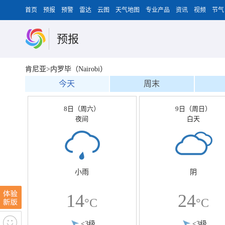
首页
预报
预警
雷达
云图
天气地图
专业产品
资讯
视频
节气
预报
肯尼亚>内罗毕（Nairobi）
今天
周末
8日（周六）
9日（周日）
夜间
白天
小雨
阴
14
24
°C
°C
<3级
<3级