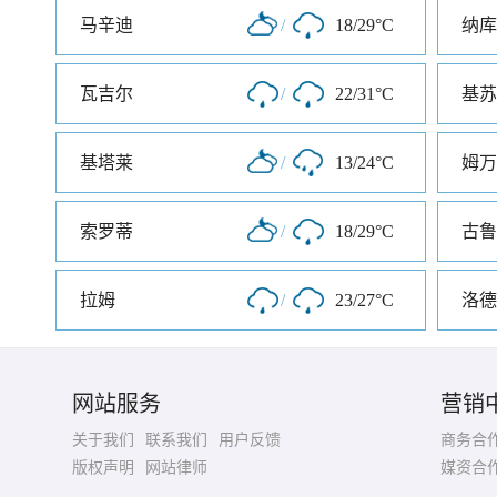
马辛迪
/
18/29°C
纳库
瓦吉尔
/
22/31°C
基苏
基塔莱
/
13/24°C
姆万
索罗蒂
/
18/29°C
古鲁
拉姆
/
23/27°C
洛德
网站服务
营销
关于我们
联系我们
用户反馈
商务合
版权声明
网站律师
媒资合