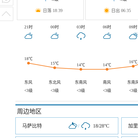
日落 18:39
日出 06:35
21时
00时
03时
06时
09时
18℃
16℃
15℃
14℃
14℃
东风
东北风
东南风
南风
东南
<3级
<3级
<3级
<3级
<3级
周边地区
马萨比特
/
18/28°C
加里