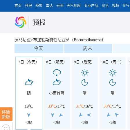
首页
预报
预警
雷达
云图
天气地图
专业产品
资讯
视频
节气
预报
罗马尼亚>布加勒斯特伯尼亚萨（Bucurestibaneasa）
今天
周末
7日（今天）
8日（明天）
9日（后天）
10日（周一）
阴
小雨转阴
晴
晴
19℃
33℃
/
17℃
31℃
/
16℃
30℃
/
17℃
<3级
<3级
<3级
<3级