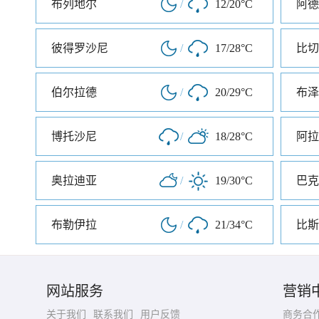
布列地尔
/
12/20°C
阿德
彼得罗沙尼
/
17/28°C
比切
伯尔拉德
/
20/29°C
布泽
博托沙尼
/
18/28°C
阿拉
奥拉迪亚
/
19/30°C
巴克
布勒伊拉
/
21/34°C
比斯
网站服务
营销
关于我们
联系我们
用户反馈
商务合