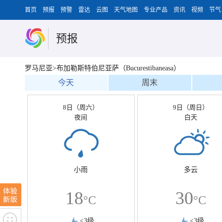
首页
预报
预警
雷达
云图
天气地图
专业产品
资讯
视频
节气
预报
罗马尼亚>布加勒斯特伯尼亚萨（Bucurestibaneasa）
今天
周末
8日（周六）
9日（周日）
夜间
白天
小雨
多云
18
30
°C
°C
<3级
<3级