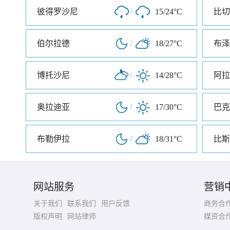
彼得罗沙尼
/
15/24°C
比切
伯尔拉德
/
18/27°C
布泽
博托沙尼
/
14/28°C
阿拉
奥拉迪亚
/
17/30°C
巴克
布勒伊拉
/
18/31°C
比斯
网站服务
营销
关于我们
联系我们
用户反馈
商务合
版权声明
网站律师
媒资合