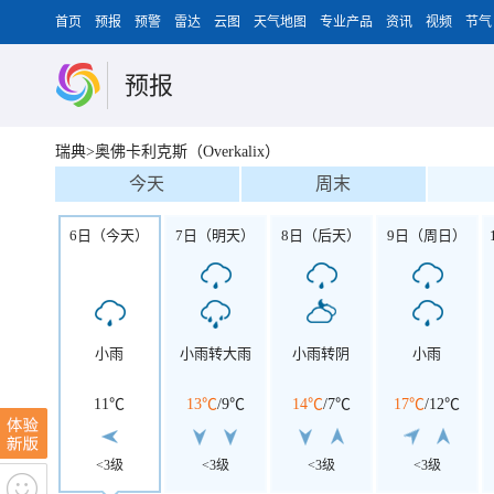
首页
预报
预警
雷达
云图
天气地图
专业产品
资讯
视频
节气
预报
瑞典>奥佛卡利克斯（Overkalix）
今天
周末
6日（今天）
7日（明天）
8日（后天）
9日（周日）
小雨
小雨转大雨
小雨转阴
小雨
11℃
13℃
/
9℃
14℃
/
7℃
17℃
/
12℃
<3级
<3级
<3级
<3级