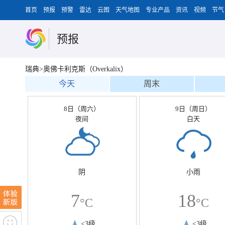
首页
预报
预警
雷达
云图
天气地图
专业产品
资讯
视频
节气
预报
瑞典>奥佛卡利克斯（Overkalix）
今天
周末
8日（周六）
9日（周日）
夜间
白天
阴
小雨
7
18
°C
°C
<3级
<3级