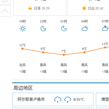
日落 20:29
日出 02:42
19时
22时
01时
04时
07时
13℃
12℃
9℃
9℃
7℃
北风
南风
南风
南风
南风
<3级
<3级
<3级
<3级
<3级
周边地区
阿尔耶普卢格市
/
8/16°C
博登