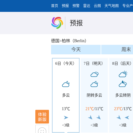
首页
预报
预警
雷达
云图
天气地图
专业产
预报
德国>柏林（Berlin）
今天
周末
6日（今天）
7日（明天）
8日（后天
多云
阴转多云
多云转阴
13℃
21℃
/
11℃
23℃
/
13℃
<3级
<3级
<3级