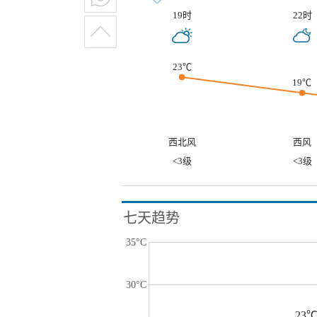
19时
22时
23℃
19℃
西北风
西风
<3级
<3级
七天趋势
35°C
30°C
23