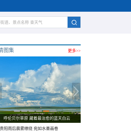
清图集
更多>>
呼伦贝尔草原 藏着最治愈的蓝天白云
贵阳雨后晨雾缭绕 宛如水墨画卷