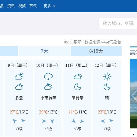
品
资讯
视频
节气
更多
05:30更新
|
数据来源 中央气象台
7天
8-15天
高
）
9日（周日）
10日（周一）
11日（周二）
12日（周三）
多云
小雨转阴
阴转晴
晴
27℃
/
16℃
29℃
/
12℃
21℃
/
11℃
23℃
/
13℃
<3级
<3级
<3级
<3级