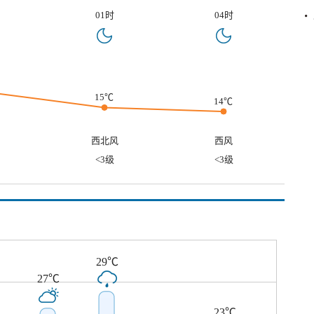
01时
04时
15℃
14℃
西北风
西风
<3级
<3级
29℃
27℃
℃
23℃