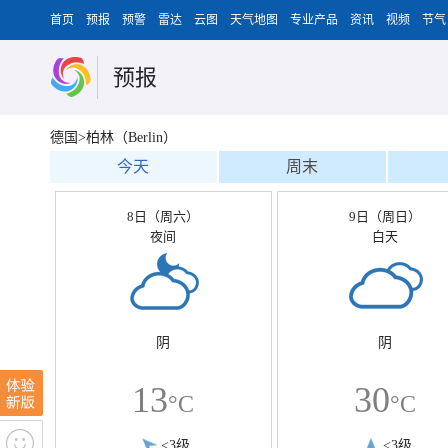
首页
预报
预警
雷达
云图
天气地图
专业产品
资讯
视频
节气
预报
德国>柏林（Berlin）
今天
周末
8日（周六）
9日（周日）
夜间
白天
阴
阴
13
30
°C
°C
<3级
<3级