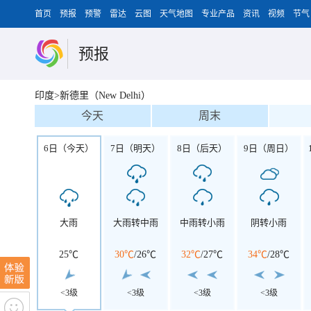
首页
预报
预警
雷达
云图
天气地图
专业产品
资讯
视频
节气
预报
印度>新德里（New Delhi）
今天
周末
6日（今天）
7日（明天）
8日（后天）
9日（周日）
大雨
大雨转中雨
中雨转小雨
阴转小雨
25℃
30℃
/
26℃
32℃
/
27℃
34℃
/
28℃
<3级
<3级
<3级
<3级